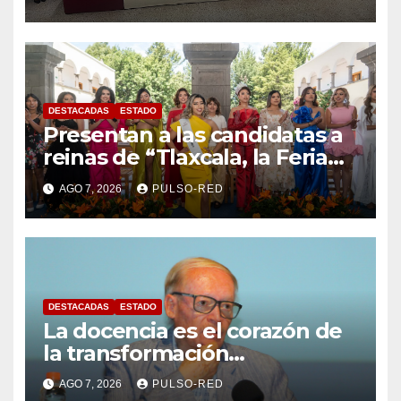
FCEA
DESTACADAS
ESTADO
Presentan a las candidatas a
reinas de “Tlaxcala, la Feria
de Ferias 2026: La Flor
AGO 7, 2026
PULSO-RED
Tlaxcalteca”
DESTACADAS
ESTADO
La docencia es el corazón de
la transformación
universitaria: Rector de la
AGO 7, 2026
PULSO-RED
UATx