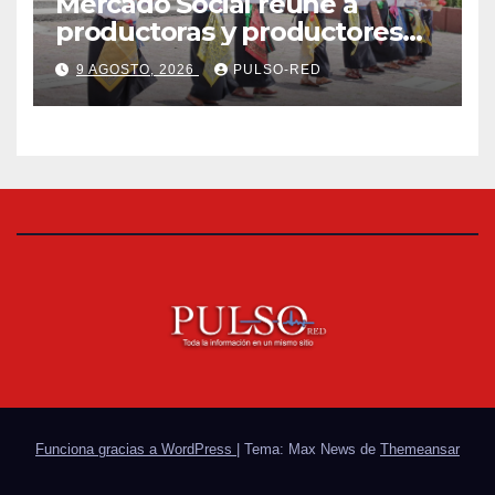
Mercado Social reúne a
productoras y productores
de la región en una jornada
9 AGOSTO, 2026
PULSO-RED
de convivencia y consumo
local en Tlaxcala
Funciona gracias a WordPress
|
Tema: Max News de
Themeansar