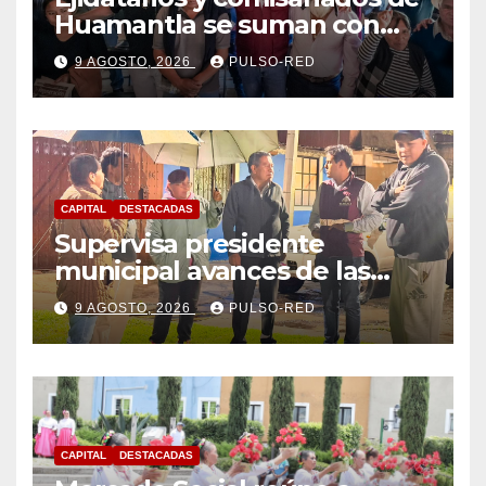
Huamantla se suman con
Alfonso Sánchez, respaldan
9 AGOSTO, 2026
PULSO-RED
su proyecto de defensa
CAPITAL
DESTACADAS
Supervisa presidente
municipal avances de las
acciones de “Más Territorio y
9 AGOSTO, 2026
PULSO-RED
Menos Escritorio” en la
Unidad Habitacional Cuatro
Señoríos
CAPITAL
DESTACADAS