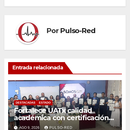
entradas
Por
Pulso-Red
Entrada relacionada
DESTACADAS
ESTADO
Fortalece UATx calidad
académica con certificación
ANFECA de 28 docentes de la
AGO 9, 2026
PULSO-RED