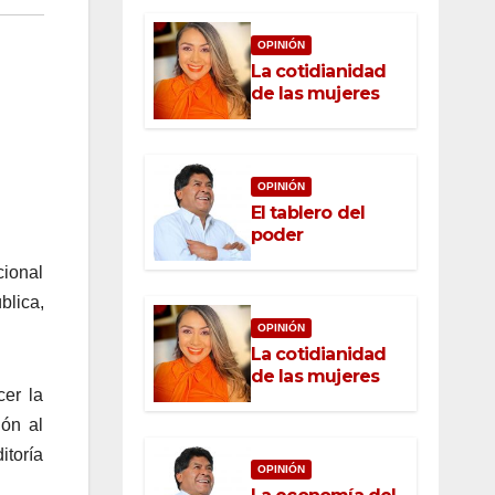
OPINIÓN
La cotidianidad
de las mujeres
OPINIÓN
El tablero del
poder
cional
blica,
OPINIÓN
La cotidianidad
de las mujeres
cer la
ión al
itoría
OPINIÓN