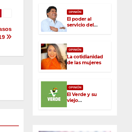
OPINIÓN
El poder al
servicio del
casos
pueblo: la nueva
ética pública en
-19
México
OPINIÓN
La cotidianidad
de las mujeres
OPINIÓN
El Verde y su
viejo
oportunismo