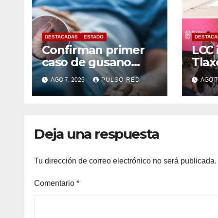
DESTACADAS
ESTADO
DESTACA
Confirman primer
LCC 
caso de gusano
Tlax
barrenador en
mese
AGO 7, 2026
PULSO-RED
AGO 7
humano en
tasa
Tlaxcala
país
Deja una respuesta
Tu dirección de correo electrónico no será publicada.
Comentario
*