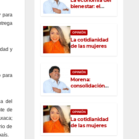
La economía del
bienestar: el
nuevo rostro del
y para
desarrollo
ntrega
OPINIÓN
La cotidianidad
de las mujeres
idad y
OPINIÓN
o para
Morena:
consolidación
con raíz, rumbo
con convicción
na del
te de
OPINIÓN
axaca;
La cotidianidad
de las mujeres
rio de
aís.