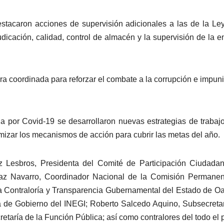
estacaron acciones de supervisión adicionales a las de la Le
udicación, calidad, control de almacén y la supervisión de la e
era coordinada para reforzar el combate a la corrupción e impun
 por Covid-19 se desarrollaron nuevas estrategias de trabaj
amizar los mecanismos de acción para cubrir las metas del año.
z Lesbros, Presidenta del Comité de Participación Ciudada
íaz Navarro, Coordinador Nacional de la Comisión Permanen
la Contraloría y Transparencia Gubernamental del Estado de O
ta de Gobierno del INEGI; Roberto Salcedo Aquino, Subsecreta
etaría de la Función Pública; así como contralores del todo el p