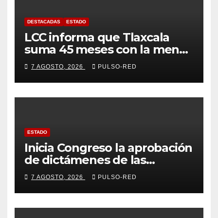
DESTACADAS
ESTADO
LCC informa que Tlaxcala
suma 45 meses con la menor
tasa de delitos en el país
7 AGOSTO, 2026
PULSO-RED
ESTADO
Inicia Congreso la aprobación
de dictámenes de las
cuentas públicas de entes
7 AGOSTO, 2026
PULSO-RED
fiscalizables del ejercicio
fiscal 2025