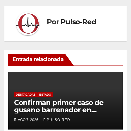
Por
Pulso-Red
Entrada relacionada
DESTACADAS
ESTADO
Confirman primer caso de
gusano barrenador en
humano en Tlaxcala
AGO 7, 2026
PULSO-RED