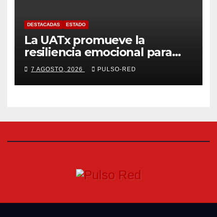
DESTACADAS
ESTADO
La UATx promueve la
resiliencia emocional para
fortalecer salud y bienestar
7 AGOSTO, 2026
PULSO-RED
de estudiantes y docentes