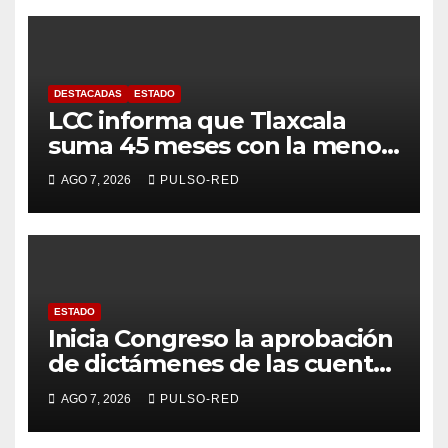
DESTACADAS
ESTADO
LCC informa que Tlaxcala
suma 45 meses con la menor
tasa de delitos en el país
AGO 7, 2026
PULSO-RED
ESTADO
Inicia Congreso la aprobación
de dictámenes de las cuentas
públicas de entes
AGO 7, 2026
PULSO-RED
fiscalizables del ejercicio
fiscal 2025