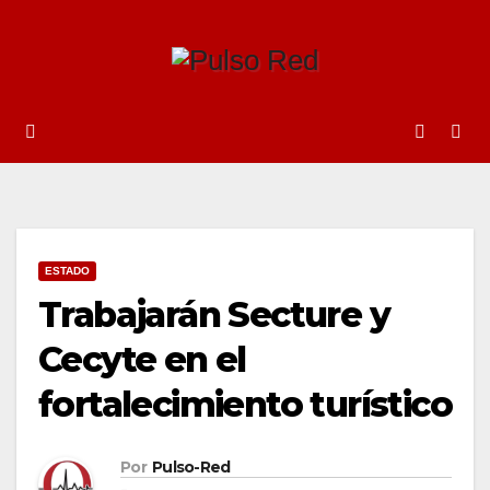
Ir
al
contenido
ESTADO
Trabajarán Secture y
Cecyte en el
fortalecimiento turístico
Por
Pulso-Red