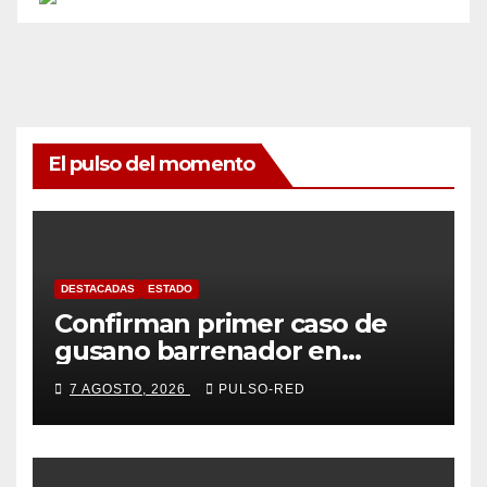
El pulso del momento
DESTACADAS
ESTADO
Confirman primer caso de
gusano barrenador en
humano en Tlaxcala
7 AGOSTO, 2026
PULSO-RED