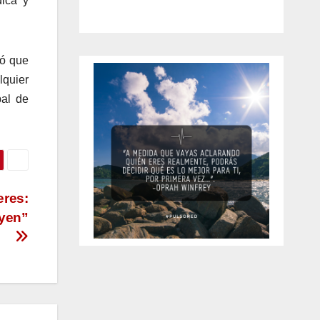
dica y
dó que
lquier
pal de
eres:
uyen”