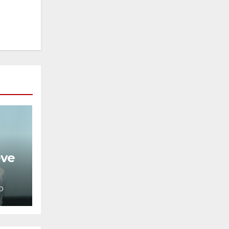
eve
D