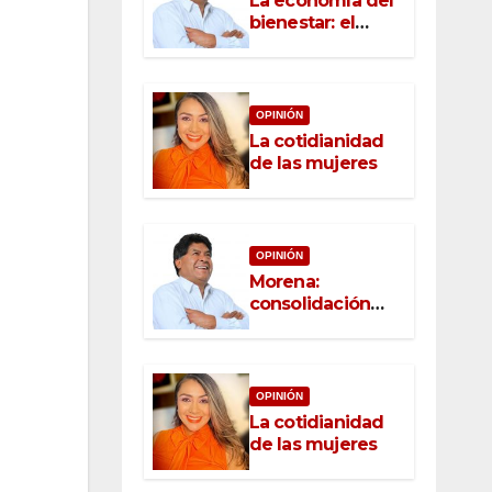
La economía del
bienestar: el
nuevo rostro del
desarrollo
OPINIÓN
La cotidianidad
de las mujeres
OPINIÓN
Morena:
consolidación
con raíz, rumbo
con convicción
OPINIÓN
La cotidianidad
de las mujeres