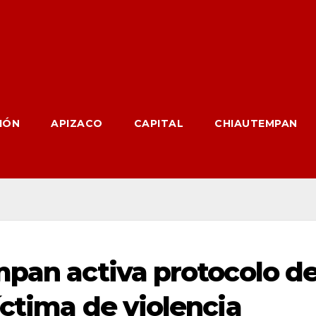
IÓN
APIZACO
CAPITAL
CHIAUTEMPAN
mpan activa protocolo d
íctima de violencia