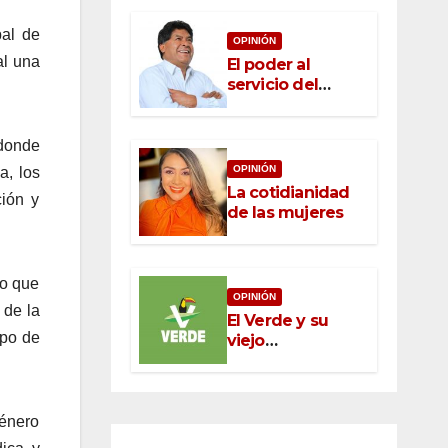
pal de
OPINIÓN
al una
El poder al
servicio del
pueblo: la nueva
ética pública en
México
 donde
OPINIÓN
a, los
La cotidianidad
ción y
de las mujeres
lo que
OPINIÓN
 de la
El Verde y su
ipo de
viejo
oportunismo
Género