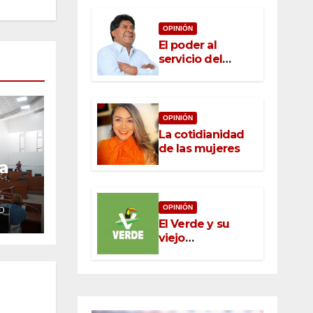
OPINIÓN
El poder al
servicio del
pueblo: la nueva
ética pública en
México
OPINIÓN
La cotidianidad
de las mujeres
la
as
OPINIÓN
D
s de
El Verde y su
es
viejo
al
oportunismo