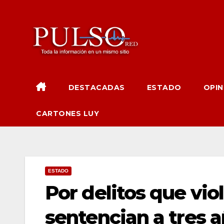
Ir
al
contenido
DESTACADAS
ESTADO
OPIN
CARTONES LUY
ESTADO
Por delitos que vio
sentencian a tres 