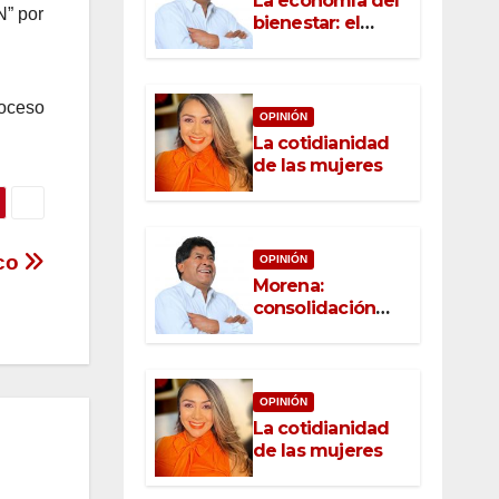
La economía del
N” por
bienestar: el
nuevo rostro del
desarrollo
roceso
OPINIÓN
La cotidianidad
de las mujeres
xco
OPINIÓN
Morena:
consolidación
con raíz, rumbo
con convicción
OPINIÓN
La cotidianidad
de las mujeres