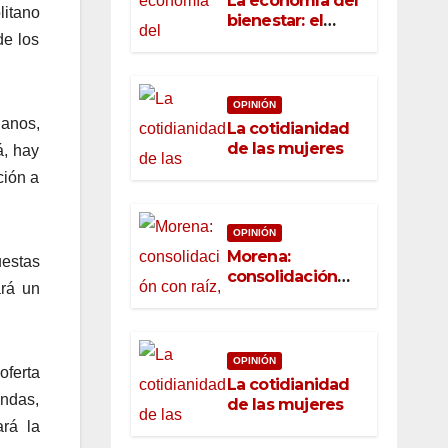
La economía del
litano
bienestar: el
nuevo rostro del
de los
desarrollo
OPINIÓN
lanos,
La cotidianidad
de las mujeres
, hay
ción a
OPINIÓN
Morena:
uestas
consolidación
ará un
con raíz, rumbo
con convicción
OPINIÓN
oferta
La cotidianidad
andas,
de las mujeres
rá la