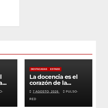
DESTACADAS
ESTADO
l
La docencia es el
a
corazón de la
or
transformación
O-
7 AGOSTO, 2026
PULSO-
universitaria: Rector
 por
de la UATx
RED
 caer