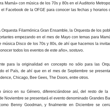
ra Mamá» con música de los 70s y 80s en el Auditorio Metropo
ar el Facebook de la OFGE para conocer las fechas y horarios 
a Orquesta Filarmónica Gran Ensamble, la Orquesta de los pob
portantes empezando en el mes de Mayo con temas para Mamá
de música Disco de los 70s y 80s, de ahí que hacemos la invita
conocer todos los eventos de este año», sostuvo.
nte para la originalidad en concepto no sólo para las Orq
todo el País, de ahí que en el mes de Septiembre se present
dence, Chicago, Bee Gees, The Doors, entre otros.
único en su Género, diferenciándose así, del resto de la 
es de Noviembre se presentará el evento denominado Grandes B
 como Benny Goodman, y finalmente en Diciembre se cerra