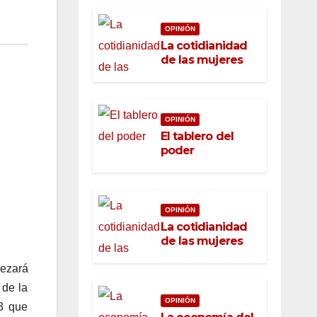
OPINIÓN
La cotidianidad
de las mujeres
OPINIÓN
El tablero del
poder
OPINIÓN
La cotidianidad
de las mujeres
bezará
 de la
OPINIÓN
3 que