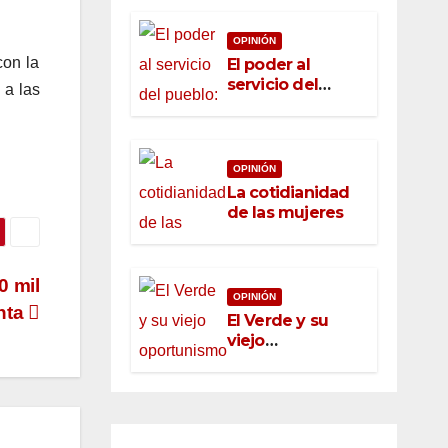
OPINIÓN
con la
El poder al
servicio del
 a las
pueblo: la nueva
ética pública en
México
OPINIÓN
La cotidianidad
de las mujeres
0 mil
OPINIÓN
nta
El Verde y su
viejo
oportunismo