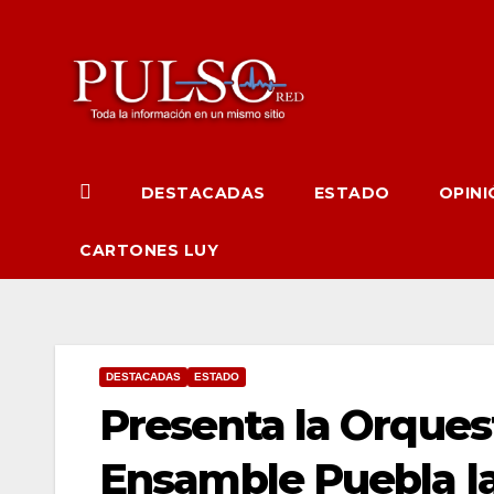
Ir
al
contenido
DESTACADAS
ESTADO
OPINI
CARTONES LUY
DESTACADAS
ESTADO
Presenta la Orques
Ensamble Puebla l