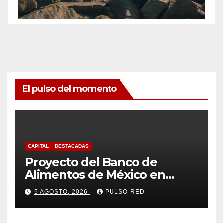
El pulso del momento
CAPITAL
DESTACADAS
Proyecto del Banco de
Alimentos de México en
Tlaxcala avanza con trabajo
5 AGOSTO, 2026
PULSO-RED
coordinado