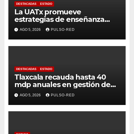
DESTACADAS
ESTADO
La UATx promueve
estrategias de enseñanza
centradas en el contexto de
AGO 5, 2026
PULSO-RED
sus estudiantes
DESTACADAS
ESTADO
Tlaxcala recauda hasta 40
mdp anuales en gestión de
residuos: PAA
AGO 5, 2026
PULSO-RED