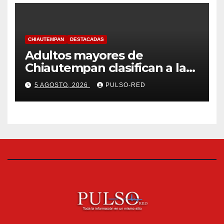
CHIAUTEMPAN
DESTACADAS
Adultos mayores de
Chiautempan clasifican a la
etapa federal de las
5 AGOSTO, 2026
PULSO-RED
Olimpiadas de Oro