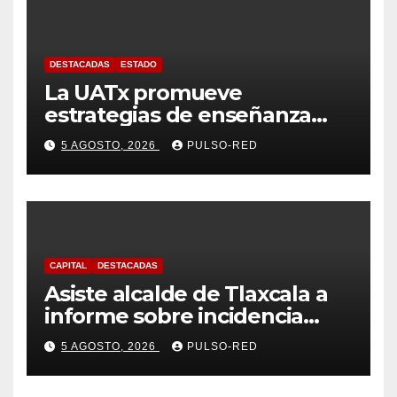
DESTACADAS
ESTADO
La UATx promueve
estrategias de enseñanza
centradas en el contexto de
5 AGOSTO, 2026
PULSO-RED
sus estudiantes
CAPITAL
DESTACADAS
Asiste alcalde de Tlaxcala a
informe sobre incidencia
delictiva refrenda trabajo
5 AGOSTO, 2026
PULSO-RED
coordinado