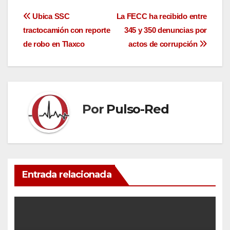
Navegación
Ubica SSC
La FECC ha recibido entre
tractocamión con reporte
345 y 350 denuncias por
de
de robo en Tlaxco
actos de corrupción
entradas
Por
Pulso-Red
Entrada relacionada