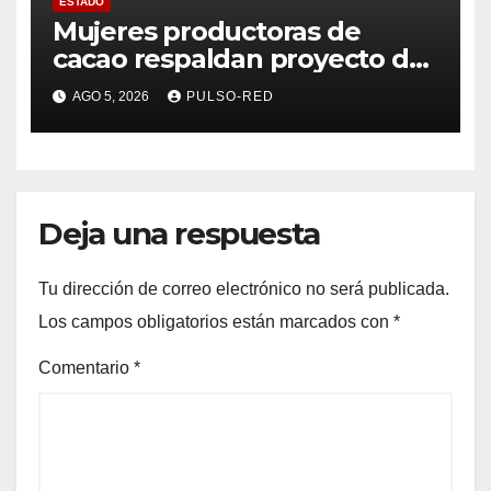
ESTADO
Mujeres productoras de
cacao respaldan proyecto de
Alfonso Sánchez García
AGO 5, 2026
PULSO-RED
rumbo a la Coordinación
Estatal de Morena
Deja una respuesta
Tu dirección de correo electrónico no será publicada.
Los campos obligatorios están marcados con
*
Comentario
*