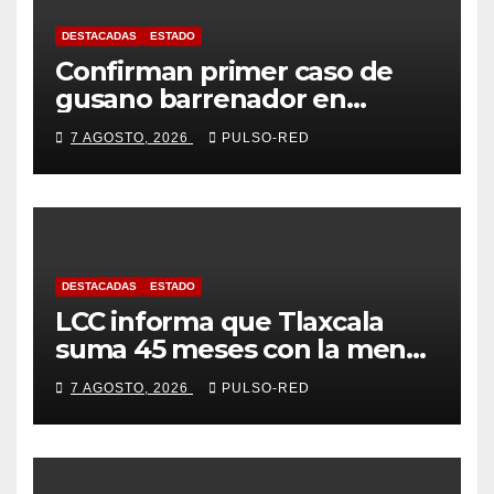
DESTACADAS
ESTADO
Confirman primer caso de
gusano barrenador en
humano en Tlaxcala
7 AGOSTO, 2026
PULSO-RED
DESTACADAS
ESTADO
LCC informa que Tlaxcala
suma 45 meses con la menor
tasa de delitos en el país
7 AGOSTO, 2026
PULSO-RED