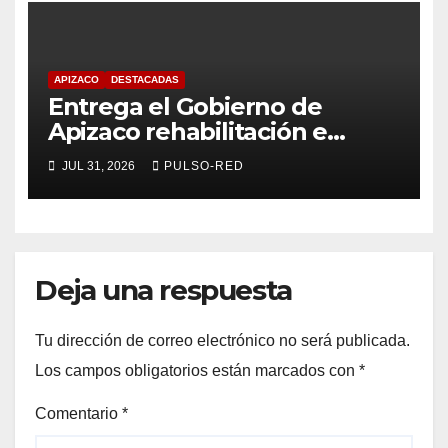
APIZACO
DESTACADAS
​Entrega el Gobierno de
Apizaco rehabilitación e
impermeabilización de casi
JUL 31, 2026
PULSO-RED
mil metros cuadrados en la
Plaza Guadalupe
Deja una respuesta
Tu dirección de correo electrónico no será publicada.
Los campos obligatorios están marcados con
*
Comentario
*