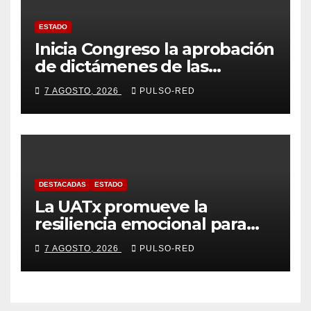
ESTADO
Inicia Congreso la aprobación
de dictámenes de las
cuentas públicas de entes
7 AGOSTO, 2026
PULSO-RED
fiscalizables del ejercicio
fiscal 2025
DESTACADAS
ESTADO
La UATx promueve la
resiliencia emocional para
fortalecer salud y bienestar
7 AGOSTO, 2026
PULSO-RED
de estudiantes y docentes