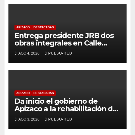
APIZACO
DESTACADAS
Entrega presidente JRB dos
obras integrales en Calle
Revolución, en Cerrito de
AGO 4, 2026
PULSO-RED
Guadalupe
APIZACO
DESTACADAS
Da inicio el gobierno de
Apizaco a la rehabilitación de
plaza cívica y drenaje pluvial
AGO 3, 2026
PULSO-RED
en la Escuela Primaria Benito
Juárez