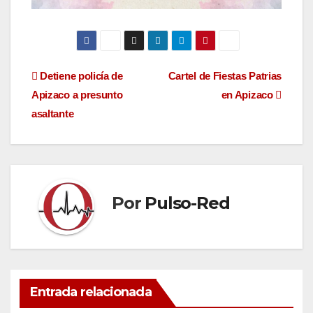
Navegación
Detiene policía de
Cartel de Fiestas Patrias
Apizaco a presunto
en Apizaco
de
asaltante
entradas
Por
Pulso-Red
Entrada relacionada