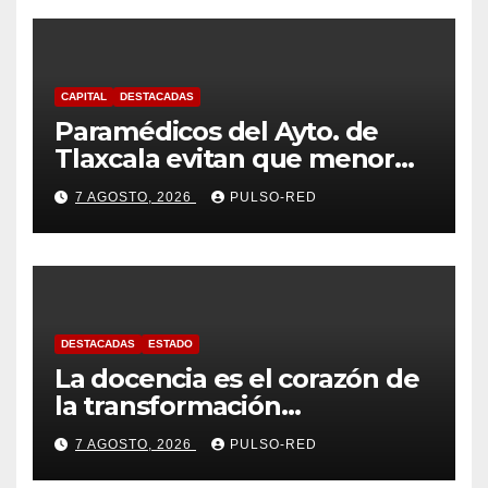
CAPITAL
DESTACADAS
Paramédicos del Ayto. de
Tlaxcala evitan que menor
sufra complicaciones por
7 AGOSTO, 2026
PULSO-RED
hipotermia tras caer en una
cisterna
DESTACADAS
ESTADO
La docencia es el corazón de
la transformación
universitaria: Rector de la
7 AGOSTO, 2026
PULSO-RED
UATx