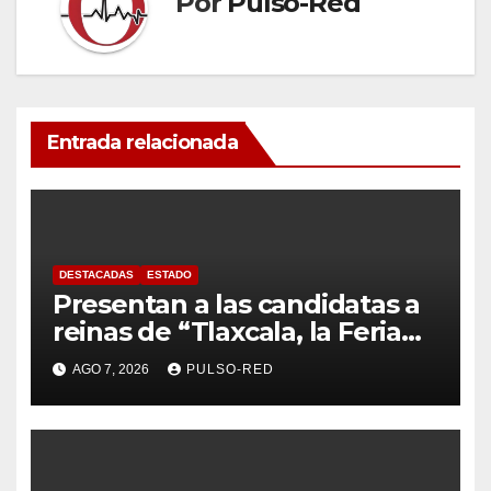
Por
Pulso-Red
Entrada relacionada
DESTACADAS
ESTADO
Presentan a las candidatas a
reinas de “Tlaxcala, la Feria
de Ferias 2026: La Flor
AGO 7, 2026
PULSO-RED
Tlaxcalteca”