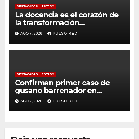
DESTACADAS
ESTADO
La docencia es el corazón de
la transformación
universitaria: Rector de la
AGO 7, 2026
PULSO-RED
UATx
DESTACADAS
ESTADO
Confirman primer caso de
gusano barrenador en
humano en Tlaxcala
AGO 7, 2026
PULSO-RED