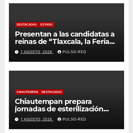
DESTACADAS
ESTADO
Presentan a las candidatas a
reinas de “Tlaxcala, la Feria
de Ferias 2026: La Flor
7 AGOSTO, 2026
PULSO-RED
Tlaxcalteca”
CHIAUTEMPAN
DESTACADAS
Chiautempan prepara
jornadas de esterilización
para perros y gatos
7 AGOSTO, 2026
PULSO-RED