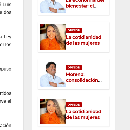
La economía del
é Luis
bienestar: el
nuevo rostro del
de dos
desarrollo
OPINIÓN
la Ley
La cotidianidad
de las mujeres
er los
OPINIÓN
ropuso
Morena:
consolidación
con raíz, rumbo
con convicción
rtidos
rve el
OPINIÓN
La cotidianidad
de las mujeres
nación