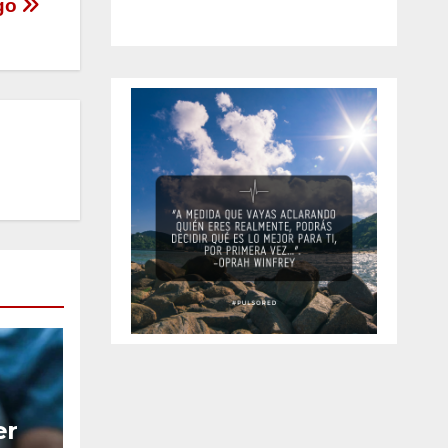
ago
er