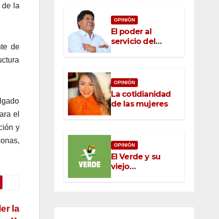
 de la
OPINIÓN
El poder al
servicio del
nte de
pueblo: la nueva
uctura
ética pública en
México
OPINIÓN
La cotidianidad
elgado
de las mujeres
ara el
ción y
sonas,
OPINIÓN
El Verde y su
viejo
oportunismo
er la