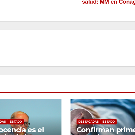
salud: MM en Con
DAS
ESTADO
DESTACADAS
ESTADO
ocencia es el
Confirman prim