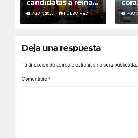
candidatas a reinas
cora
de “Tlaxcala, la
tran
AGO 7, 2026
PULSO-RED
AGO 7
Feria de Ferias 2026:
univ
La Flor Tlaxcalteca”
de l
Deja una respuesta
Tu dirección de correo electrónico no será publicada.
Comentario
*