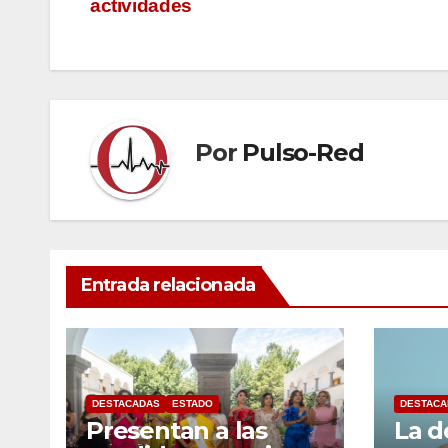
actividades
de
entradas
Por
Pulso-Red
Entrada relacionada
DESTACADAS
ESTADO
DESTACA
Presentan a las
La d