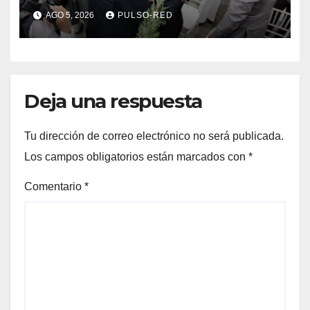
delictiva refrenda trabajo
AGO 5, 2026
PULSO-RED
coordinado
Deja una respuesta
Tu dirección de correo electrónico no será publicada.
Los campos obligatorios están marcados con
*
Comentario
*