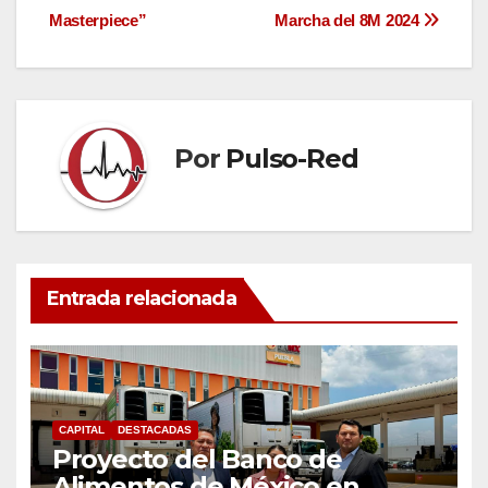
entradas
Masterpiece”
Marcha del 8M 2024
Por
Pulso-Red
Entrada relacionada
CAPITAL
DESTACADAS
Proyecto del Banco de
Alimentos de México en