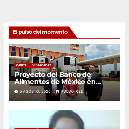
El pulso del momento
CAPITAL
DESTACADAS
Proyecto del Banco de
Alimentos de México en
Tlaxcala avanza con trabajo
5 AGOSTO, 2026
PULSO-RED
coordinado