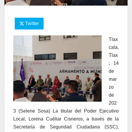
Twitter
Tlax
cala,
Tlax
; 14
de
mar
zo
de
202
3 (Selene Sosa) La titular del Poder Ejecutivo
Local, Lorena Cuéllar Cisneros, a través de la
Secretaría de Seguridad Ciudadana (SSC),