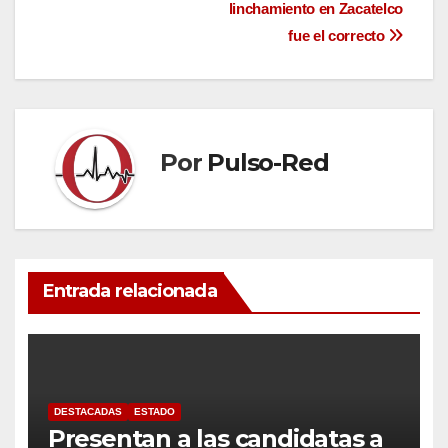
entradas
linchamiento en Zacatelco
fue el correcto
Por
Pulso-Red
Entrada relacionada
DESTACADAS
ESTADO
Presentan a las candidatas a