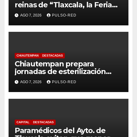
reinas de “Tlaxcala, la Feria
de Ferias 2026: La Flor
AGO 7, 2026
PULSO-RED
Tlaxcalteca”
CHIAUTEMPAN
DESTACADAS
Chiautempan prepara
jornadas de esterilización
para perros y gatos
AGO 7, 2026
PULSO-RED
CAPITAL
DESTACADAS
Paramédicos del Ayto. de