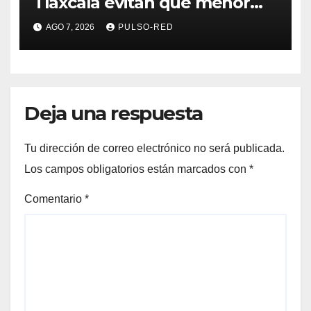
Tlaxcala evitan que menor
sufra complicaciones por
AGO 7, 2026
PULSO-RED
hipotermia tras caer en una
cisterna
Deja una respuesta
Tu dirección de correo electrónico no será publicada.
Los campos obligatorios están marcados con
*
Comentario
*