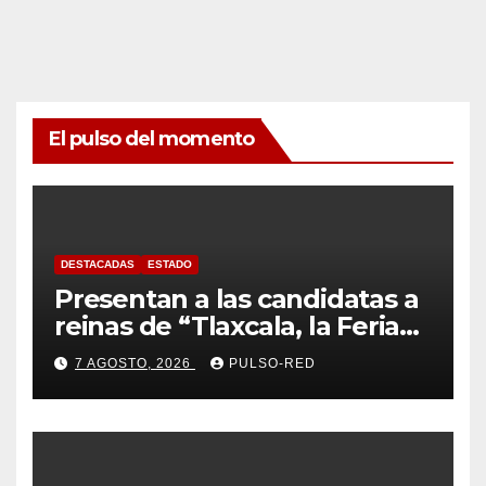
El pulso del momento
DESTACADAS
ESTADO
Presentan a las candidatas a
reinas de “Tlaxcala, la Feria
de Ferias 2026: La Flor
7 AGOSTO, 2026
PULSO-RED
Tlaxcalteca”