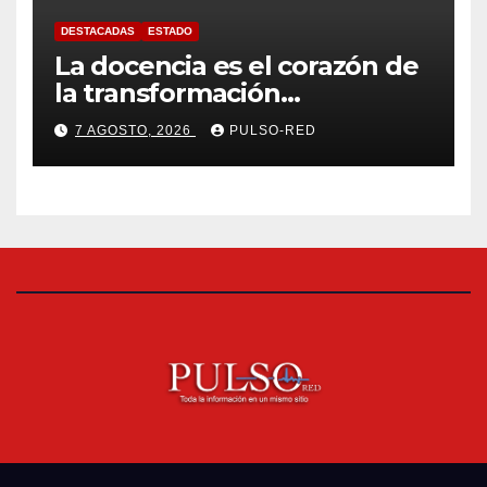
DESTACADAS
ESTADO
La docencia es el corazón de
la transformación
universitaria: Rector de la
7 AGOSTO, 2026
PULSO-RED
UATx