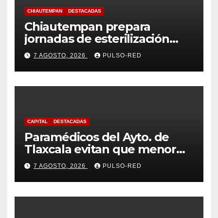
CHIAUTEMPAN
DESTACADAS
Chiautempan prepara
jornadas de esterilización
para perros y gatos
7 AGOSTO, 2026
PULSO-RED
CAPITAL
DESTACADAS
Paramédicos del Ayto. de
Tlaxcala evitan que menor
sufra complicaciones por
7 AGOSTO, 2026
PULSO-RED
hipotermia tras caer en una
cisterna