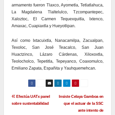
armamento fueron Tlaxco, Ayometla, Tetlatlahuca,
La Magdalena Tlaltelulco, Tzcompantepec,
Xaloztoc, El Carmen Tequexquitla, Ixtenco,
Amaxac, Cuapiaxtla y Hueyotlipan.
Así como Ixtacuixtla, Nanacamilpa, Zacualpan,
Texoloc, San José Teacalco, San Juan
Huactzinco, Lázaro Cárdenas, Xiloxoxtla,
Teolocholco, Tepetitla, Tepeyanco, Coaxomulco,
Emiliano Zapata, Españita y Yauhquemehcan.
Navegación
Efectúa UATx panel
Insiste Celaya Gamboa en
sobre sustentabilidad
que el actuar de la SSC
de
ante intento de