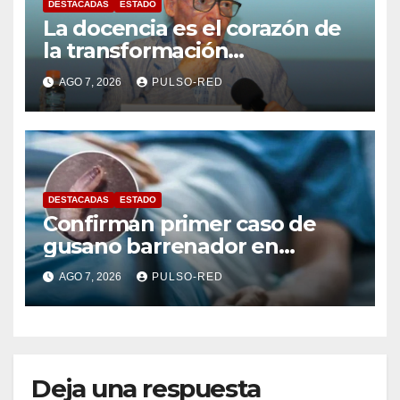
DESTACADAS
ESTADO
La docencia es el corazón de
la transformación
universitaria: Rector de la
AGO 7, 2026
PULSO-RED
UATx
DESTACADAS
ESTADO
Confirman primer caso de
gusano barrenador en
humano en Tlaxcala
AGO 7, 2026
PULSO-RED
Deja una respuesta