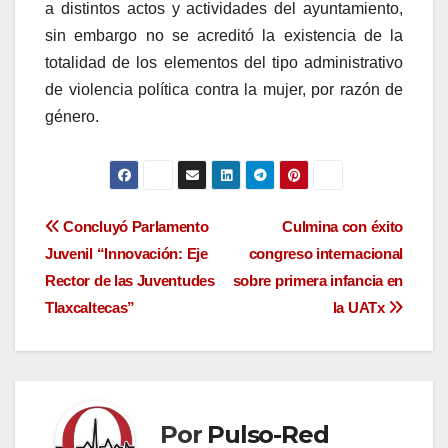
a distintos actos y actividades del ayuntamiento,
sin embargo no se acreditó la existencia de la
totalidad de los elementos del tipo administrativo
de violencia política contra la mujer, por razón de
género.
Navegación
Concluyó Parlamento
Culmina con éxito
Juvenil “Innovación: Eje
congreso internacional
de
Rector de las Juventudes
sobre primera infancia en
entradas
Tlaxcaltecas”
la UATx
Por
Pulso-Red