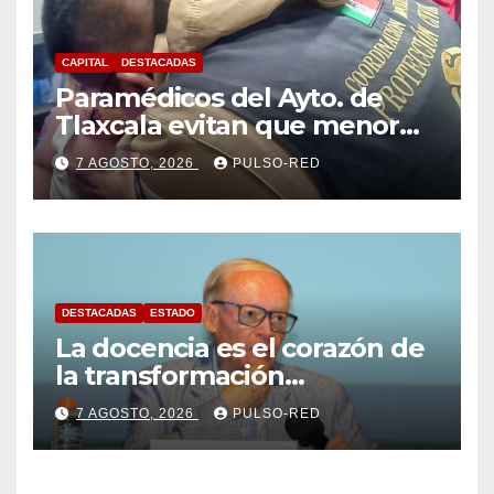
CAPITAL
DESTACADAS
Paramédicos del Ayto. de
Tlaxcala evitan que menor
sufra complicaciones por
7 AGOSTO, 2026
PULSO-RED
hipotermia tras caer en una
cisterna
DESTACADAS
ESTADO
La docencia es el corazón de
la transformación
universitaria: Rector de la
7 AGOSTO, 2026
PULSO-RED
UATx