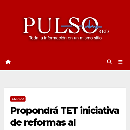
Ir
al
contenido
ESTADO
Propondrá TET iniciativa
de reformas al