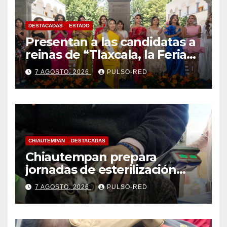
DESTACADAS
ESTADO
Presentan a las candidatas a
reinas de “Tlaxcala, la Feria
de Ferias 2026: La Flor
7 AGOSTO, 2026
PULSO-RED
Tlaxcalteca”
CHIAUTEMPAN
DESTACADAS
Chiautempan prepara
jornadas de esterilización
para perros y gatos
7 AGOSTO, 2026
PULSO-RED