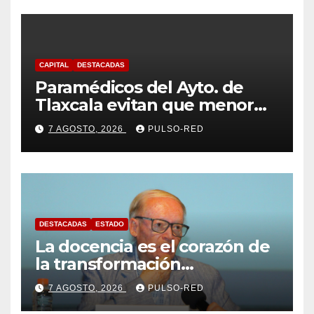
CAPITAL
DESTACADAS
Paramédicos del Ayto. de
Tlaxcala evitan que menor
sufra complicaciones por
7 AGOSTO, 2026
PULSO-RED
hipotermia tras caer en una
cisterna
DESTACADAS
ESTADO
La docencia es el corazón de
la transformación
universitaria: Rector de la
7 AGOSTO, 2026
PULSO-RED
UATx