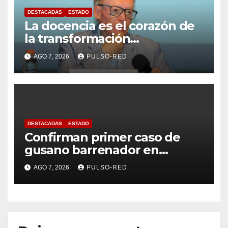
DESTACADAS
ESTADO
La docencia es el corazón de
la transformación
universitaria: Rector de la
AGO 7, 2026
PULSO-RED
UATx
DESTACADAS
ESTADO
Confirman primer caso de
gusano barrenador en
humano en Tlaxcala
AGO 7, 2026
PULSO-RED