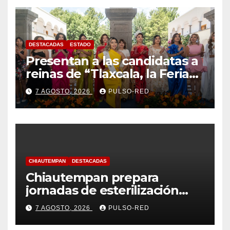
DESTACADAS
ESTADO
Presentan a las candidatas a
reinas de “Tlaxcala, la Feria
de Ferias 2026: La Flor
7 AGOSTO, 2026
PULSO-RED
Tlaxcalteca”
CHIAUTEMPAN
DESTACADAS
Chiautempan prepara
jornadas de esterilización
para perros y gatos
7 AGOSTO, 2026
PULSO-RED