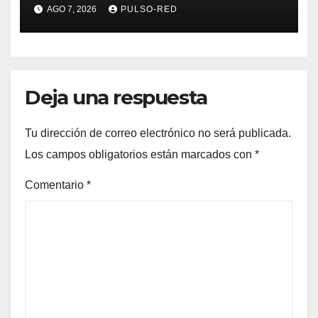
humano en Tlaxcala
AGO 7, 2026
PULSO-RED
Deja una respuesta
Tu dirección de correo electrónico no será publicada.
Los campos obligatorios están marcados con
*
Comentario
*