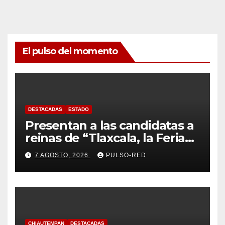
El pulso del momento
DESTACADAS
ESTADO
Presentan a las candidatas a
reinas de “Tlaxcala, la Feria
de Ferias 2026: La Flor
7 AGOSTO, 2026
PULSO-RED
Tlaxcalteca”
CHIAUTEMPAN
DESTACADAS