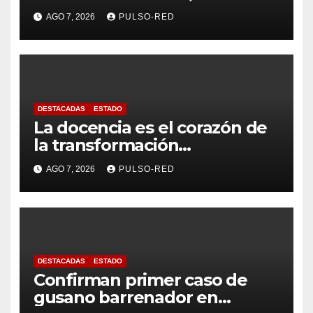
de Ferias 2026: La Flor
AGO 7, 2026
PULSO-RED
Tlaxcalteca”
DESTACADAS
ESTADO
La docencia es el corazón de
la transformación
universitaria: Rector de la
AGO 7, 2026
PULSO-RED
UATx
DESTACADAS
ESTADO
Confirman primer caso de
gusano barrenador en