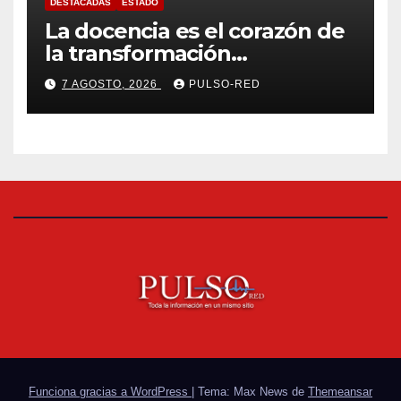
DESTACADAS
ESTADO
La docencia es el corazón de
la transformación
universitaria: Rector de la
7 AGOSTO, 2026
PULSO-RED
UATx
Funciona gracias a WordPress
|
Tema: Max News de
Themeansar