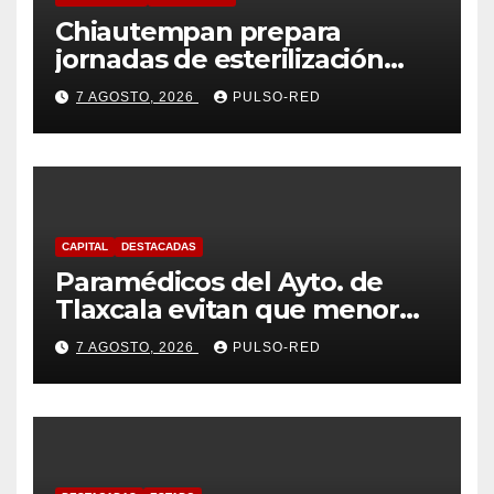
Chiautempan prepara
jornadas de esterilización
para perros y gatos
7 AGOSTO, 2026
PULSO-RED
CAPITAL
DESTACADAS
Paramédicos del Ayto. de
Tlaxcala evitan que menor
sufra complicaciones por
7 AGOSTO, 2026
PULSO-RED
hipotermia tras caer en una
cisterna