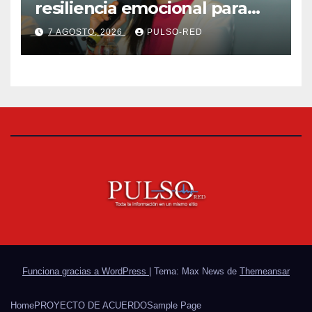
resiliencia emocional para
fortalecer salud y bienestar
7 AGOSTO, 2026
PULSO-RED
de estudiantes y docentes
Funciona gracias a WordPress
|
Tema: Max News de
Themeansar
Home
PROYECTO DE ACUERDO
Sample Page