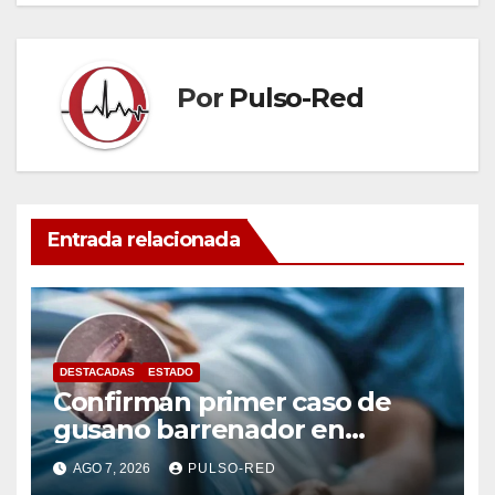
Por
Pulso-Red
Entrada relacionada
DESTACADAS
ESTADO
Confirman primer caso de
gusano barrenador en
humano en Tlaxcala
AGO 7, 2026
PULSO-RED