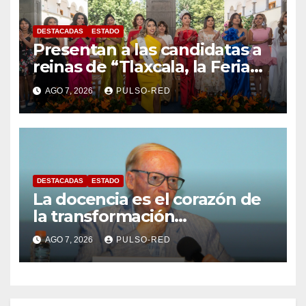
DESTACADAS
ESTADO
Presentan a las candidatas a
reinas de “Tlaxcala, la Feria
de Ferias 2026: La Flor
AGO 7, 2026
PULSO-RED
Tlaxcalteca”
DESTACADAS
ESTADO
La docencia es el corazón de
la transformación
universitaria: Rector de la
AGO 7, 2026
PULSO-RED
UATx