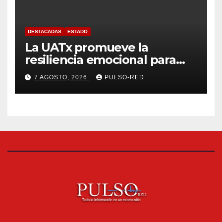
DESTACADAS
ESTADO
La UATx promueve la
resiliencia emocional para
fortalecer salud y bienestar
7 AGOSTO, 2026
PULSO-RED
de estudiantes y docentes