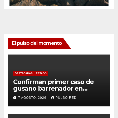
El pulso del momento
DESTACADAS
ESTADO
Confirman primer caso de
gusano barrenador en
humano en Tlaxcala
7 AGOSTO, 2026
PULSO-RED