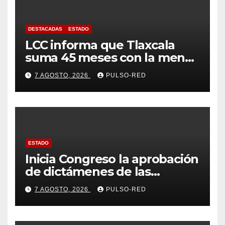
DESTACADAS
ESTADO
LCC informa que Tlaxcala
suma 45 meses con la menor
tasa de delitos en el país
7 AGOSTO, 2026
PULSO-RED
ESTADO
Inicia Congreso la aprobación
de dictámenes de las
cuentas públicas de entes
7 AGOSTO, 2026
PULSO-RED
fiscalizables del ejercicio
fiscal 2025