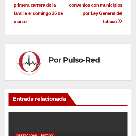
primera carrera de la
convenios con municipios
de
familia el domingo 26 de
por Ley General del
entradas
marzo
Tabaco
Por
Pulso-Red
Entrada relacionada
DESTACADAS
ESTADO