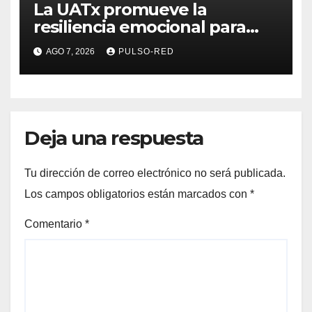
La UATx promueve la
resiliencia emocional para
fortalecer salud y bienestar
AGO 7, 2026
PULSO-RED
de estudiantes y docentes
Deja una respuesta
Tu dirección de correo electrónico no será publicada.
Los campos obligatorios están marcados con
*
Comentario
*