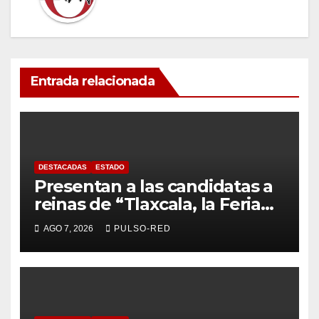
Entrada relacionada
DESTACADAS
ESTADO
Presentan a las candidatas a
reinas de “Tlaxcala, la Feria
de Ferias 2026: La Flor
AGO 7, 2026
PULSO-RED
Tlaxcalteca”