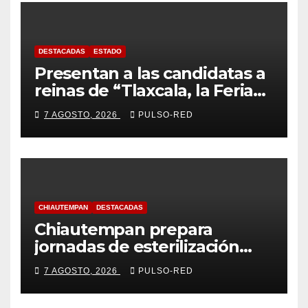
DESTACADAS
ESTADO
Presentan a las candidatas a
reinas de “Tlaxcala, la Feria
de Ferias 2026: La Flor
7 AGOSTO, 2026
PULSO-RED
Tlaxcalteca”
CHIAUTEMPAN
DESTACADAS
Chiautempan prepara
jornadas de esterilización
para perros y gatos
7 AGOSTO, 2026
PULSO-RED