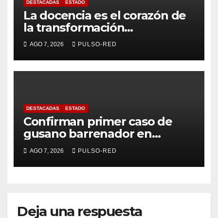
DESTACADAS
ESTADO
La docencia es el corazón de
la transformación
universitaria: Rector de la
AGO 7, 2026
PULSO-RED
UATx
DESTACADAS
ESTADO
Confirman primer caso de
gusano barrenador en
humano en Tlaxcala
AGO 7, 2026
PULSO-RED
Deja una respuesta