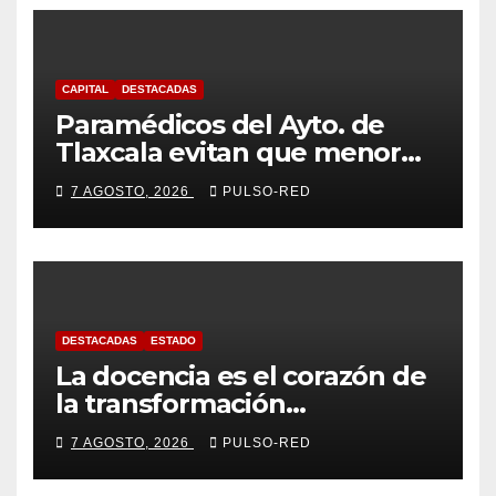
CAPITAL
DESTACADAS
Paramédicos del Ayto. de
Tlaxcala evitan que menor
sufra complicaciones por
7 AGOSTO, 2026
PULSO-RED
hipotermia tras caer en una
cisterna
DESTACADAS
ESTADO
La docencia es el corazón de
la transformación
universitaria: Rector de la
7 AGOSTO, 2026
PULSO-RED
UATx