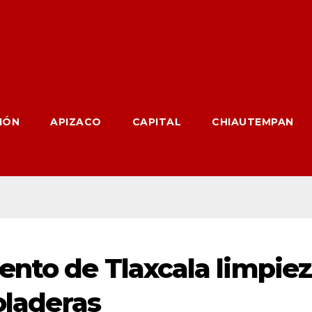
IÓN
APIZACO
CAPITAL
CHIAUTEMPAN
nto de Tlaxcala limpie
coladeras