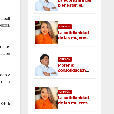
La economía del
bienestar: el
nuevo rostro del
desarrollo
nabell
licos,
OPINIÓN
La cotidianidad
de las mujeres
aderas
lación
OPINIÓN
Morena:
consolidación
lodo y
con raíz, rumbo
con convicción
 en la
OPINIÓN
La cotidianidad
de las mujeres
 de la