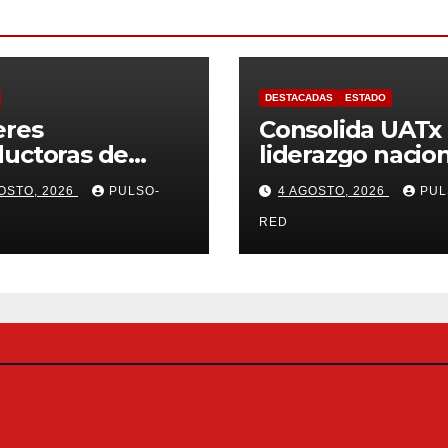
DESTACADAS
ESTADO
eres
Consolida UATx
uctoras de
liderazgo nacio
o respaldan
en Educación
OSTO, 2026
PULSO-
4 AGOSTO, 2026
PUL
ecto de Alfonso
Especial,
hez García
Gerontología y
RED
o a la
Ciencias de la
dinación
Familia
tal de Morena