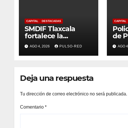
CAPITAL
DESTACADAS
CAPITAL
SMDIF Tlaxcala
Poli
fortalece la
de P
atención ciudadana
de T
AGO 4, 2026
PULSO-RED
AGO 4
con servicios
con 
cercanos y espacios
brin
dignos para las
tras
familias
atro
Deja una respuesta
meno
Tu dirección de correo electrónico no será publicada.
Comentario
*