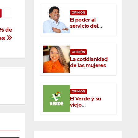
OPINIÓN
El poder al
servicio del
4% de
pueblo: la nueva
res
ética pública en
México
OPINIÓN
La cotidianidad
de las mujeres
OPINIÓN
El Verde y su
viejo
oportunismo