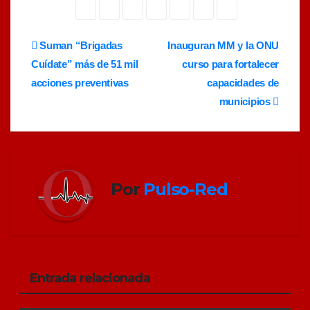
Navegación
Suman “Brigadas
Inauguran MM y la ONU
Cuídate” más de 51 mil
curso para fortalecer
de
acciones preventivas
capacidades de
entradas
municipios
Por
Pulso-Red
Entrada relacionada