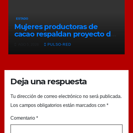
ESTADO
Mujeres productoras de
cacao respaldan proyecto de
Alfonso Sánchez García
AGO 5, 2026
PULSO-RED
rumbo a la Coordinación
Estatal de Morena
Deja una respuesta
Tu dirección de correo electrónico no será publicada.
Los campos obligatorios están marcados con
*
Comentario
*