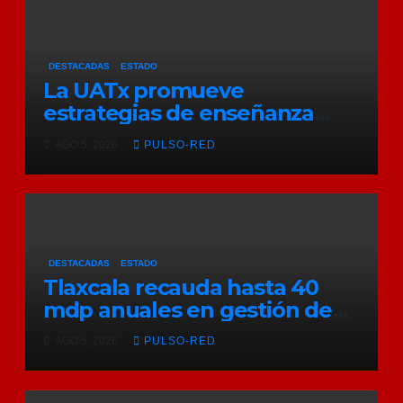
DESTACADAS
ESTADO
La UATx promueve
estrategias de enseñanza
centradas en el contexto de
AGO 5, 2026
PULSO-RED
sus estudiantes
DESTACADAS
ESTADO
Tlaxcala recauda hasta 40
mdp anuales en gestión de
residuos: PAA
AGO 5, 2026
PULSO-RED