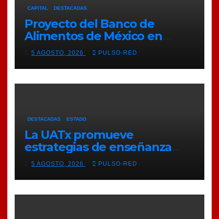
CAPITAL
DESTACADAS
Proyecto del Banco de
Alimentos de México en
Tlaxcala avanza con trabajo
5 AGOSTO, 2026
PULSO-RED
coordinado
DESTACADAS
ESTADO
La UATx promueve
estrategias de enseñanza
centradas en el contexto de
5 AGOSTO, 2026
PULSO-RED
sus estudiantes