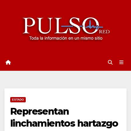
Ir
al
contenido
ESTADO
Representan
linchamientos hartazgo