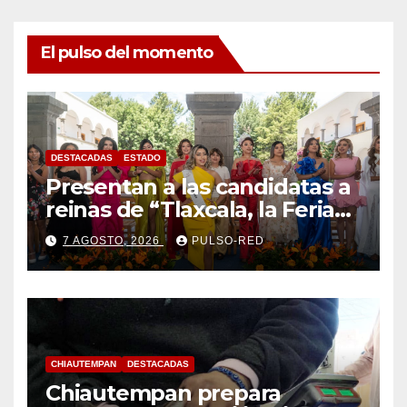
El pulso del momento
DESTACADAS
ESTADO
Presentan a las candidatas a
reinas de “Tlaxcala, la Feria
de Ferias 2026: La Flor
7 AGOSTO, 2026
PULSO-RED
Tlaxcalteca”
CHIAUTEMPAN
DESTACADAS
Chiautempan prepara