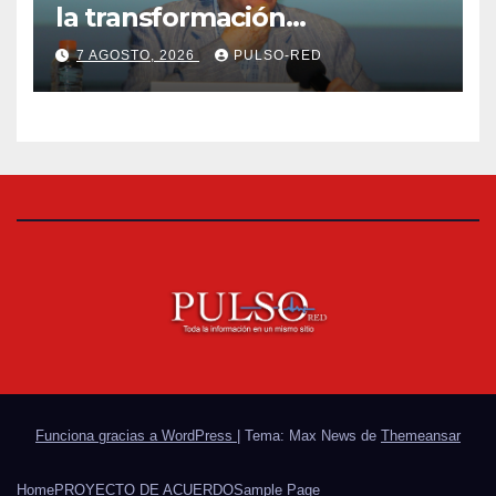
la transformación
universitaria: Rector de la
7 AGOSTO, 2026
PULSO-RED
UATx
Funciona gracias a WordPress
|
Tema: Max News de
Themeansar
Home
PROYECTO DE ACUERDO
Sample Page