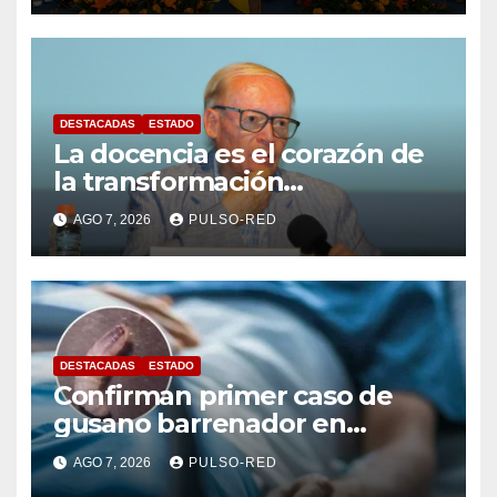
DESTACADAS
ESTADO
La docencia es el corazón de
la transformación
universitaria: Rector de la
AGO 7, 2026
PULSO-RED
UATx
DESTACADAS
ESTADO
Confirman primer caso de
gusano barrenador en
humano en Tlaxcala
AGO 7, 2026
PULSO-RED