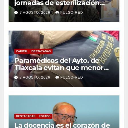
jornadas de esterilización
para perros y gatos
7 AGOSTO, 2026
PULSO-RED
CAPITAL
DESTACADAS
Paramédicos del Ayto. de
Tlaxcala evitan que menor
sufra complicaciones por
7 AGOSTO, 2026
PULSO-RED
hipotermia tras caer en una
cisterna
DESTACADAS
ESTADO
La docencia es el corazón de