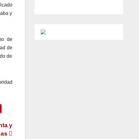
ficado
daba y
upo de
dad de
ado de
oridad
nta y
cas