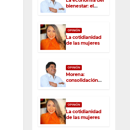
La economía del
bienestar: el
nuevo rostro del
desarrollo
OPINIÓN
La cotidianidad
de las mujeres
OPINIÓN
Morena:
consolidación
con raíz, rumbo
con convicción
OPINIÓN
La cotidianidad
de las mujeres