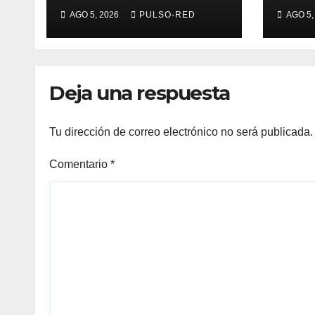
México en Tlaxcala
ens
AGO 5, 2026
PULSO-RED
AGO 5,
avanza con trabajo
cent
coordinado
cont
estu
Deja una respuesta
Tu dirección de correo electrónico no será publicada.
Comentario
*