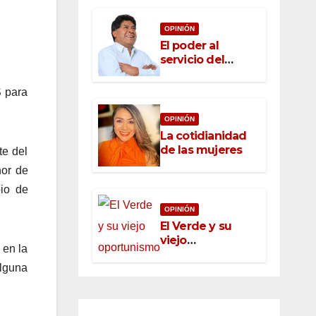
OPINIÓN
El poder al
servicio del
pueblo: la nueva
ética pública en
S para
México
OPINIÓN
La cotidianidad
de las mujeres
te del
nor de
pio de
OPINIÓN
El Verde y su
viejo
 en la
oportunismo
alguna