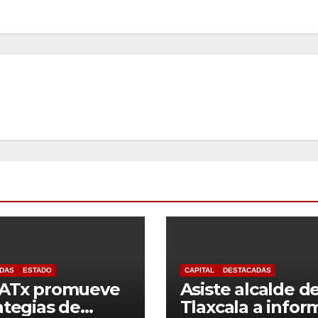
DAS
ESTADO
CAPITAL
DESTACADAS
UATx promueve
Asiste alcalde d
ategias de
Tlaxcala a infor