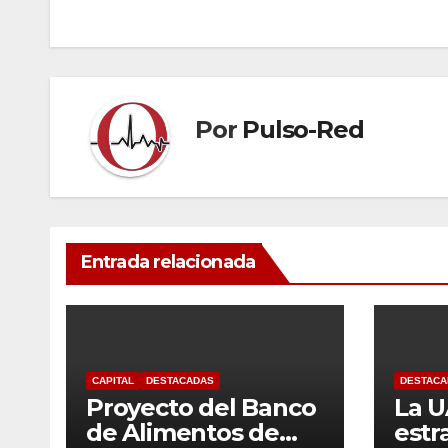
de
entradas
Por
Pulso-Red
Entrada relacionada
CAPITAL
DESTACADAS
DESTACA
Proyecto del Banco
La 
de Alimentos de
estr