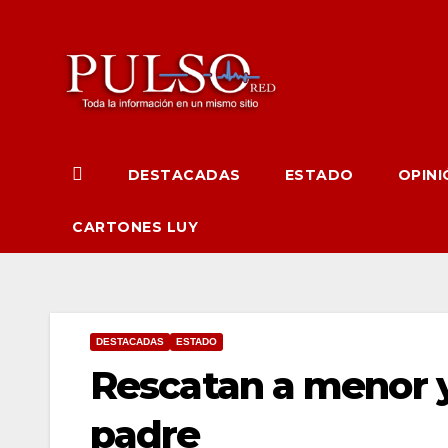
Ir
al
contenido
DESTACADAS
ESTADO
OPINI
CARTONES LUY
DESTACADAS
ESTADO
Rescatan a menor y
padre