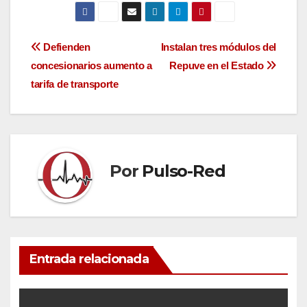
Navegación
Defienden
Instalan tres módulos del
concesionarios aumento a
Repuve en el Estado
de
tarifa de transporte
entradas
Por
Pulso-Red
Entrada relacionada