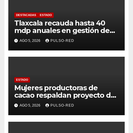
DESTACADAS
ESTADO
Tlaxcala recauda hasta 40
mdp anuales en gestión de
residuos: PAA
AGO 5, 2026
PULSO-RED
ESTADO
Mujeres productoras de
cacao respaldan proyecto de
Alfonso Sánchez García
AGO 5, 2026
PULSO-RED
rumbo a la Coordinación
Estatal de Morena