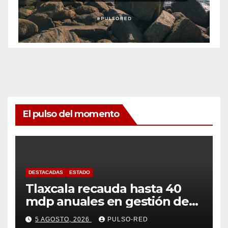
El pulso del momento
DESTACADAS
ESTADO
Tlaxcala recauda hasta 40
mdp anuales en gestión de
residuos: PAA
5 AGOSTO, 2026
PULSO-RED