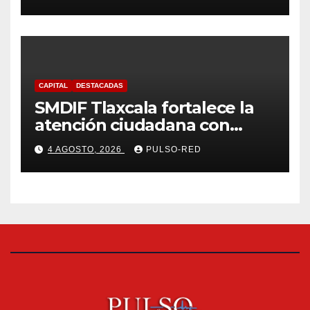
Ciencias de la Familia
CAPITAL
DESTACADAS
SMDIF Tlaxcala fortalece la
atención ciudadana con
servicios cercanos y espacios
4 AGOSTO, 2026
PULSO-RED
dignos para las familias