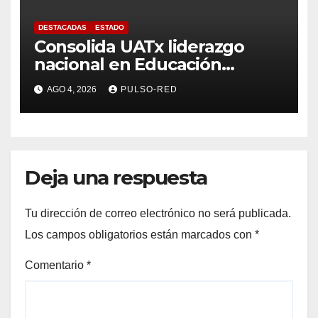
DESTACADAS
ESTADO
Consolida UATx liderazgo
nacional en Educación
Especial, Gerontología y
AGO 4, 2026
PULSO-RED
Ciencias de la Familia
Deja una respuesta
Tu dirección de correo electrónico no será publicada.
Los campos obligatorios están marcados con
*
Comentario
*