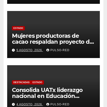
ESTADO
Mujeres productoras de
cacao respaldan proyecto de
Alfonso Sánchez García
5 AGOSTO, 2026
PULSO-RED
rumbo a la Coordinación
Estatal de Morena
DESTACADAS
ESTADO
Consolida UATx liderazgo
nacional en Educación
Especial, Gerontología y
4 AGOSTO, 2026
PULSO-RED