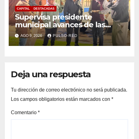
CAPITAL
DESTACADAS
Supervisa presidente
municipal avances de las
acciones de “Más Territorio y
AGO 9, 2026
PULSO-RED
Menos Escritorio” en la
Unidad Habitacional Cuatro
Señoríos
Deja una respuesta
Tu dirección de correo electrónico no será publicada.
Los campos obligatorios están marcados con
*
Comentario
*