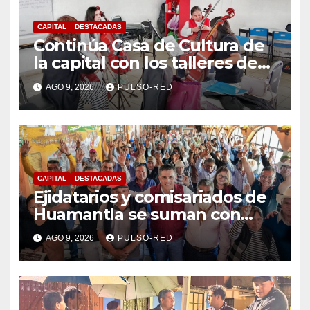
CAPITAL
DESTACADAS
Continúa Casa de Cultura de
la capital con los talleres de
Danzas Polinesias y
AGO 9, 2026
PULSO-RED
Violoncello; las inscripciones
siguen abiertas
CAPITAL
DESTACADAS
Ejidatarios y comisariados de
Huamantla se suman con
Alfonso Sánchez, respaldan
AGO 9, 2026
PULSO-RED
su proyecto de defensa