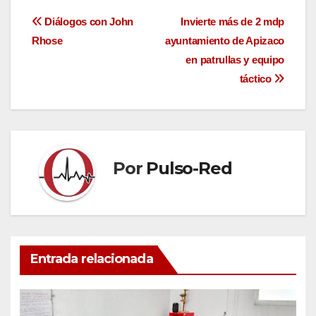
Navegación
Diálogos con John
Invierte más de 2 mdp
Rhose
ayuntamiento de Apizaco
de
en patrullas y equipo
entradas
táctico
Por
Pulso-Red
Entrada relacionada