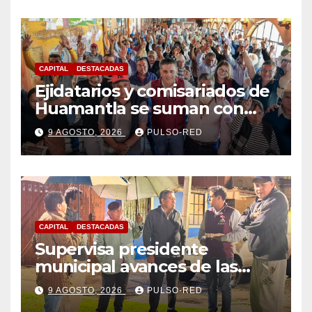
siguen abiertas
CAPITAL
DESTACADAS
Ejidatarios y comisariados de
Huamantla se suman con
Alfonso Sánchez, respaldan
9 AGOSTO, 2026
PULSO-RED
su proyecto de defensa
CAPITAL
DESTACADAS
Supervisa presidente
municipal avances de las
acciones de “Más Territorio y
9 AGOSTO, 2026
PULSO-RED
Menos Escritorio” en la