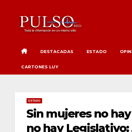
Ir
al
contenido
DESTACADAS
ESTADO
OPIN
CARTONES LUY
ESTADO
Sin mujeres no hay
no hay Legislativo