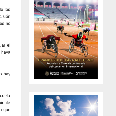
de los
cisión
 es no
jar el
o haya
no hay
scuela
biente
ón que