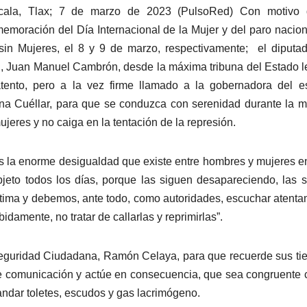
cala, Tlax; 7 de marzo de 2023 (PulsoRed) Con motivo 
emoración del Día Internacional de la Mujer y del paro nacio
sin Mujeres, el 8 y 9 de marzo, respectivamente; el diputa
 Juan Manuel Cambrón, desde la máxima tribuna del Estado l
tento, pero a la vez firme llamado a la gobernadora del e
na Cuéllar, para que se conduzca con serenidad durante la 
ujeres y no caiga en la tentación de la represión.
s la enorme desigualdad que existe entre hombres y mujeres e
bjeto todos los días, porque las siguen desapareciendo, las 
gítima y debemos, ante todo, como autoridades, escuchar atent
damente, no tratar de callarlas y reprimirlas”.
 Seguridad Ciudadana, Ramón Celaya, para que recuerde sus t
e comunicación y actúe en consecuencia, que sea congruente 
ndar toletes, escudos y gas lacrimógeno.