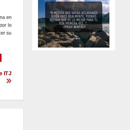
ena en
por lo
cer su
e ITJ