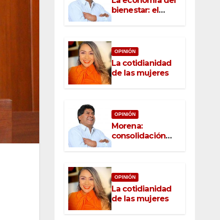
La economía del
bienestar: el
nuevo rostro del
desarrollo
OPINIÓN
La cotidianidad
de las mujeres
OPINIÓN
Morena:
consolidación
con raíz, rumbo
con convicción
OPINIÓN
La cotidianidad
de las mujeres