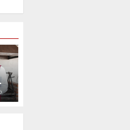
D
z
la
na