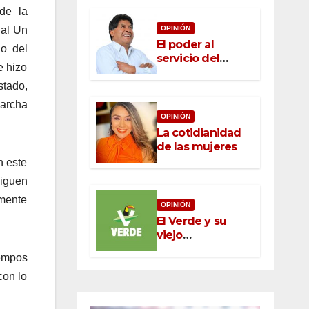
de la
nal Un
OPINIÓN
El poder al
do del
servicio del
e hizo
pueblo: la nueva
ética pública en
stado,
México
marcha
OPINIÓN
La cotidianidad
de las mujeres
n este
siguen
amente
OPINIÓN
El Verde y su
viejo
oportunismo
iempos
con lo