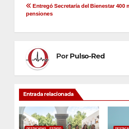
Navegación
Entregó Secretaría del Bienestar 400
pensiones
de
entradas
Por
Pulso-Red
Entrada relacionada
DESTACADAS
ESTADO
DESTACA