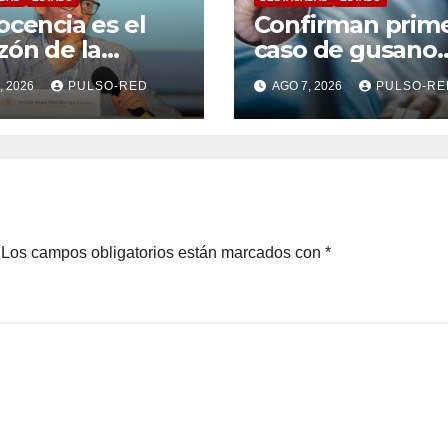
ocencia es el
Confirman prim
zón de la
caso de gusano
sformación
barrenador en
, 2026
PULSO-RED
AGO 7, 2026
PULSO-RE
ersitaria: Rector
humano en
a UATx
Tlaxcala
Los campos obligatorios están marcados con
*