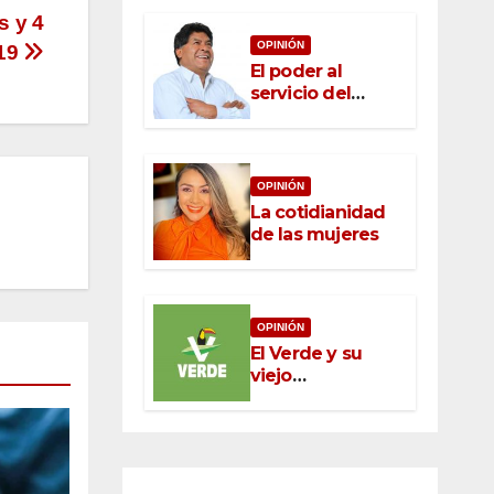
s y 4
OPINIÓN
-19
El poder al
servicio del
pueblo: la nueva
ética pública en
México
OPINIÓN
La cotidianidad
de las mujeres
OPINIÓN
El Verde y su
viejo
oportunismo