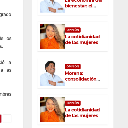
La economía del
bienestar: el
nuevo rostro del
 grado
desarrollo
OPINIÓN
La cotidianidad
de los
de las mujeres
a.
ió la
OPINIÓN
 a las
Morena:
consolidación
con raíz, rumbo
con convicción
ombres
OPINIÓN
La cotidianidad
de las mujeres