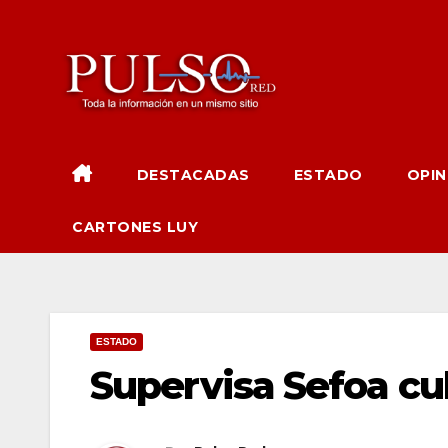
Ir
al
contenido
DESTACADAS
ESTADO
OPIN
CARTONES LUY
ESTADO
Supervisa Sefoa cul