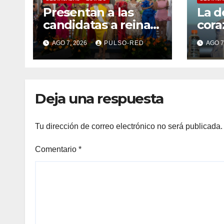
Presentan a las
La d
candidatas a reinas
cora
de “Tlaxcala, la
tran
AGO 7, 2026
PULSO-RED
AGO 7
Feria de Ferias 2026:
univ
La Flor Tlaxcalteca”
de l
Deja una respuesta
Tu dirección de correo electrónico no será publicada.
Comentario
*