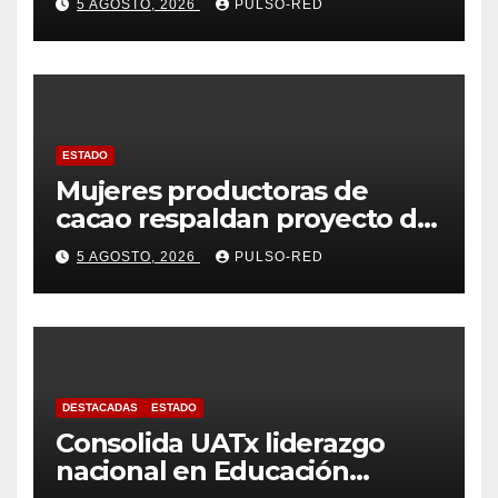
5 AGOSTO, 2026
PULSO-RED
ESTADO
Mujeres productoras de
cacao respaldan proyecto de
Alfonso Sánchez García
5 AGOSTO, 2026
PULSO-RED
rumbo a la Coordinación
Estatal de Morena
DESTACADAS
ESTADO
Consolida UATx liderazgo
nacional en Educación