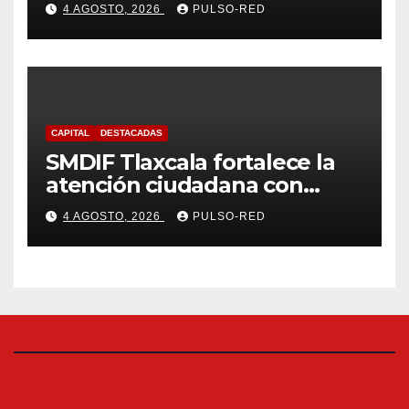
Especial, Gerontología y
4 AGOSTO, 2026
PULSO-RED
Ciencias de la Familia
CAPITAL
DESTACADAS
SMDIF Tlaxcala fortalece la
atención ciudadana con
servicios cercanos y espacios
4 AGOSTO, 2026
PULSO-RED
dignos para las familias