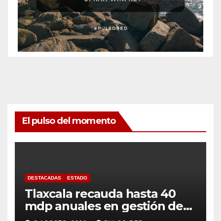
El pulso del momento
DESTACADAS
ESTADO
Tlaxcala recauda hasta 40
mdp anuales en gestión de
residuos: PAA