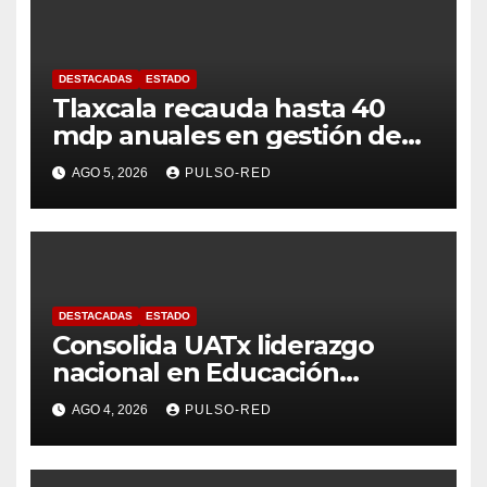
DESTACADAS
ESTADO
Tlaxcala recauda hasta 40
mdp anuales en gestión de
residuos: PAA
AGO 5, 2026
PULSO-RED
DESTACADAS
ESTADO
Consolida UATx liderazgo
nacional en Educación
Especial, Gerontología y
AGO 4, 2026
PULSO-RED
Ciencias de la Familia