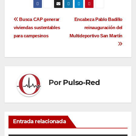
Navegación
Busca CAP generar
Encabeza Pablo Badillo
viviendas sustentables
reinauguración del
de
para campesinos
Multideportivo San Martín
entradas
Por
Pulso-Red
Entrada relacionada