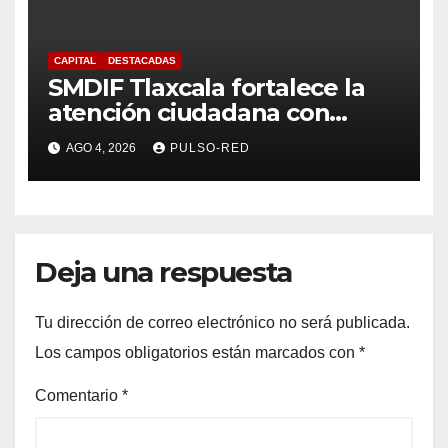
CAPITAL
DESTACADAS
SMDIF Tlaxcala fortalece la
atención ciudadana con
servicios cercanos y espacios
AGO 4, 2026
PULSO-RED
dignos para las familias
Deja una respuesta
Tu dirección de correo electrónico no será publicada.
Los campos obligatorios están marcados con
*
Comentario
*