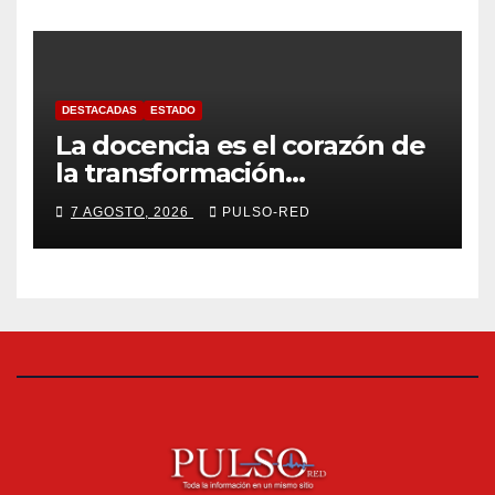
cisterna
DESTACADAS
ESTADO
La docencia es el corazón de
la transformación
universitaria: Rector de la
7 AGOSTO, 2026
PULSO-RED
UATx