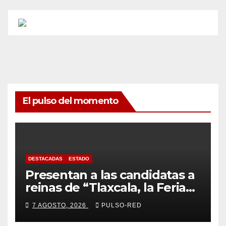
El pulso del momento
DESTACADAS
ESTADO
Presentan a las candidatas a
reinas de “Tlaxcala, la Feria
de Ferias 2026: La Flor
7 AGOSTO, 2026
PULSO-RED
Tlaxcalteca”