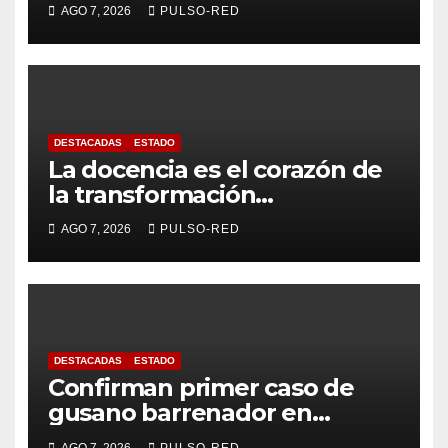
de Ferias 2026: La Flor
AGO 7, 2026
PULSO-RED
Tlaxcalteca”
DESTACADAS
ESTADO
La docencia es el corazón de
la transformación
universitaria: Rector de la
AGO 7, 2026
PULSO-RED
UATx
DESTACADAS
ESTADO
Confirman primer caso de
gusano barrenador en
humano en Tlaxcala
AGO 7, 2026
PULSO-RED