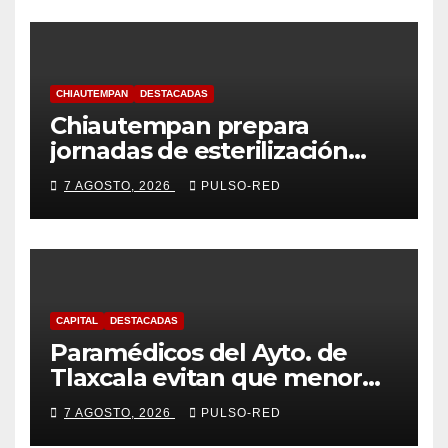
CHIAUTEMPAN
DESTACADAS
Chiautempan prepara
jornadas de esterilización
para perros y gatos
7 AGOSTO, 2026
PULSO-RED
CAPITAL
DESTACADAS
Paramédicos del Ayto. de
Tlaxcala evitan que menor
sufra complicaciones por
7 AGOSTO, 2026
PULSO-RED
hipotermia tras caer en una