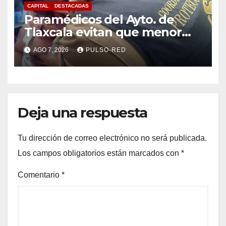
CAPITAL
DESTACADAS
Paramédicos del Ayto. de
Tlaxcala evitan que menor
sufra complicaciones por
AGO 7, 2026
PULSO-RED
hipotermia tras caer en una
cisterna
Deja una respuesta
Tu dirección de correo electrónico no será publicada.
Los campos obligatorios están marcados con
*
Comentario
*