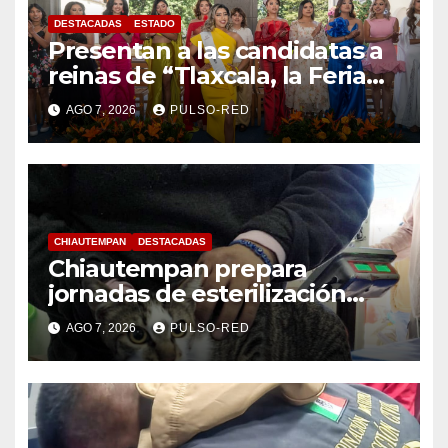
DESTACADAS
ESTADO
Presentan a las candidatas a
reinas de “Tlaxcala, la Feria
de Ferias 2026: La Flor
AGO 7, 2026
PULSO-RED
Tlaxcalteca”
CHIAUTEMPAN
DESTACADAS
Chiautempan prepara
jornadas de esterilización
para perros y gatos
AGO 7, 2026
PULSO-RED