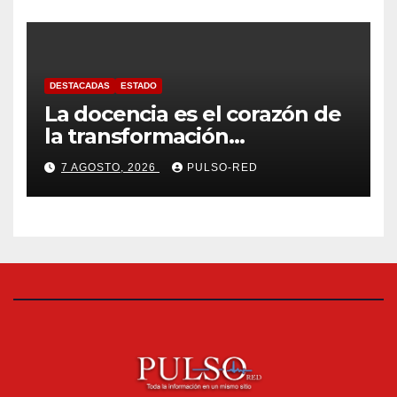
cisterna
DESTACADAS
ESTADO
La docencia es el corazón de
la transformación
universitaria: Rector de la
7 AGOSTO, 2026
PULSO-RED
UATx