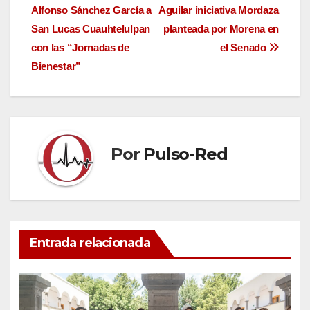
Alfonso Sánchez García a
Aguilar iniciativa Mordaza
de
San Lucas Cuauhtelulpan
planteada por Morena en
entradas
con las “Jornadas de
el Senado
Bienestar”
Por
Pulso-Red
Entrada relacionada