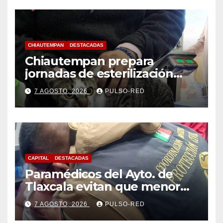
CHIAUTEMPAN
DESTACADAS
Chiautempan prepara
jornadas de esterilización
para perros y gatos
7 AGOSTO, 2026
PULSO-RED
CAPITAL
DESTACADAS
Paramédicos del Ayto. de
Tlaxcala evitan que menor
sufra complicaciones por
7 AGOSTO, 2026
PULSO-RED
hipotermia tras caer en una