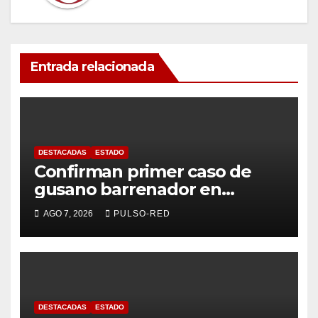
Entrada relacionada
DESTACADAS
ESTADO
Confirman primer caso de
gusano barrenador en
humano en Tlaxcala
AGO 7, 2026
PULSO-RED
DESTACADAS
ESTADO