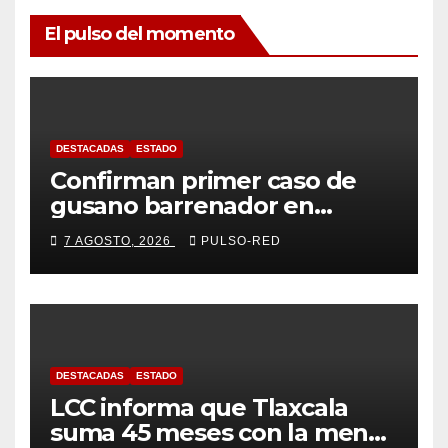
El pulso del momento
DESTACADAS
ESTADO
Confirman primer caso de
gusano barrenador en
humano en Tlaxcala
7 AGOSTO, 2026
PULSO-RED
DESTACADAS
ESTADO
LCC informa que Tlaxcala
suma 45 meses con la menor