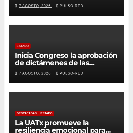
tasa de delitos en el país
7 AGOSTO, 2026
PULSO-RED
ESTADO
Inicia Congreso la aprobación
de dictámenes de las
cuentas públicas de entes
7 AGOSTO, 2026
PULSO-RED
fiscalizables del ejercicio
fiscal 2025
DESTACADAS
ESTADO
La UATx promueve la
resiliencia emocional para