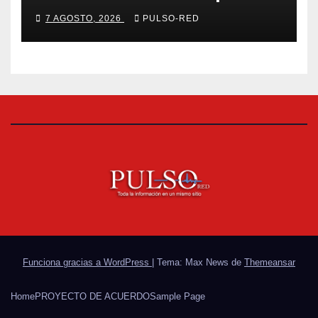
fortalecer salud y bienestar
7 AGOSTO, 2026
PULSO-RED
de estudiantes y docentes
Funciona gracias a WordPress
|
Tema: Max News de
Themeansar
Home
PROYECTO DE ACUERDO
Sample Page