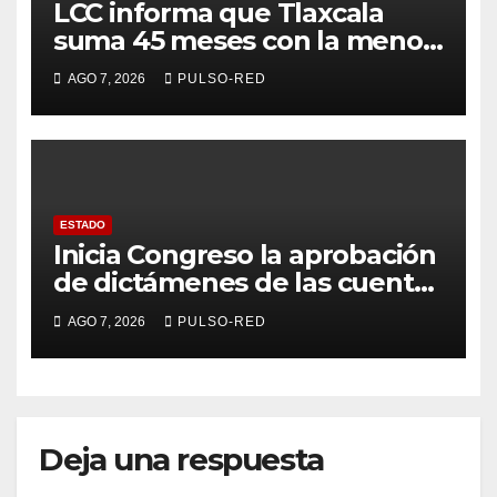
LCC informa que Tlaxcala
suma 45 meses con la menor
tasa de delitos en el país
AGO 7, 2026
PULSO-RED
ESTADO
Inicia Congreso la aprobación
de dictámenes de las cuentas
públicas de entes
AGO 7, 2026
PULSO-RED
fiscalizables del ejercicio
fiscal 2025
Deja una respuesta