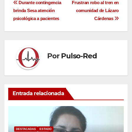
Navegación
Durante contingencia
Frustran robo al tren en
brinda Sesa atención
comunidad de Lázaro
de
psicológica a pacientes
Cárdenas
entradas
Por
Pulso-Red
Entrada relacionada
DESTACADAS
ESTADO