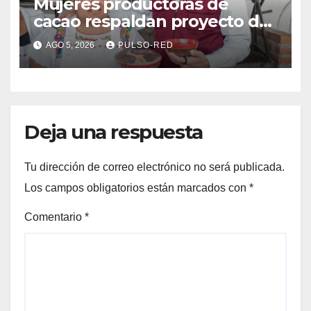
Mujeres productoras de
cacao respaldan proyecto de
Alfonso Sánchez García
AGO 5, 2026
PULSO-RED
rumbo a la Coordinación
Estatal de Morena
Deja una respuesta
Tu dirección de correo electrónico no será publicada.
Los campos obligatorios están marcados con
*
Comentario
*