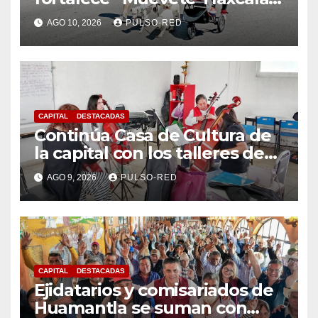
y el bienestar de las familias
AGO 10, 2026
PULSO-RED
CAPITAL
DESTACADAS
Continúa Casa de Cultura de
la capital con los talleres de
Danzas Polinesias y
AGO 9, 2026
PULSO-RED
Violoncello; las inscripciones
siguen abiertas
CAPITAL
DESTACADAS
Ejidatarios y comisariados de
Huamantla se suman con