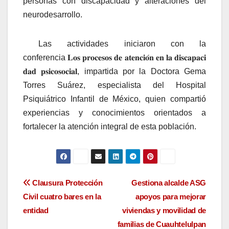
personas con discapacidad y alteraciones del
neurodesarrollo.
Las actividades iniciaron con la
conferencia
𝐋𝐨𝐬
𝐩𝐫𝐨𝐜𝐞𝐬𝐨𝐬
𝐝𝐞
𝐚𝐭𝐞𝐧𝐜𝐢𝐨
𝐧
𝐞𝐧
𝐥𝐚
𝐝𝐢𝐬𝐜𝐚𝐩𝐚𝐜𝐢
𝐝𝐚𝐝
𝐩𝐬𝐢𝐜𝐨𝐬𝐨𝐜𝐢𝐚𝐥
, impartida por la Doctora Gema
Torres Suárez, especialista del Hospital
Psiquiátrico Infantil de México, quien compartió
experiencias y conocimientos orientados a
fortalecer la atención integral de esta población.
Navegación
Clausura Protección
Gestiona alcalde ASG
Civil cuatro bares en la
apoyos para mejorar
de
entidad
viviendas y movilidad de
entradas
familias de Cuauhtelulpan