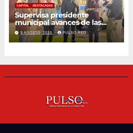
CAPITAL
DESTACADAS
Supervisa presidente
municipal avances de las
acciones de “Más Territorio y
9 AGOSTO, 2026
PULSO-RED
Menos Escritorio” en la
Unidad Habitacional Cuatro
Señoríos