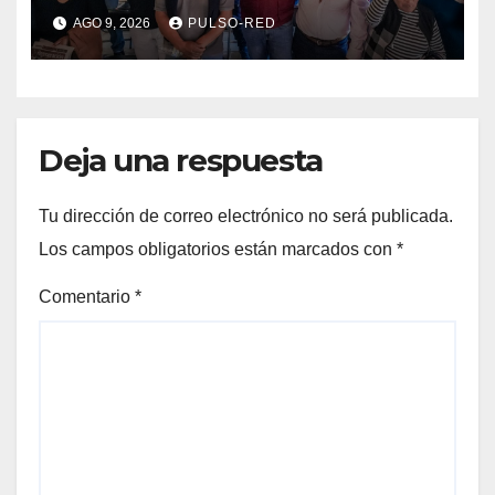
Alfonso Sánchez, respaldan
AGO 9, 2026
PULSO-RED
su proyecto de defensa
Deja una respuesta
Tu dirección de correo electrónico no será publicada.
Los campos obligatorios están marcados con
*
Comentario
*