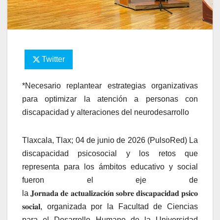
Twitter
*Necesario replantear estrategias organizativas
para optimizar la atención a personas con
discapacidad y alteraciones del neurodesarrollo
Tlaxcala, Tlax; 04 de junio de 2026 (PulsoRed) La
discapacidad psicosocial y los retos que
representa para los ámbitos educativo y social
fueron el eje de
la
𝐉𝐨𝐫𝐧𝐚𝐝𝐚
𝐝𝐞
𝐚𝐜𝐭𝐮𝐚𝐥𝐢𝐳𝐚𝐜𝐢𝐨
𝐧
𝐬𝐨𝐛𝐫𝐞
𝐝𝐢𝐬𝐜𝐚𝐩𝐚𝐜𝐢𝐝𝐚𝐝
𝐩𝐬𝐢𝐜𝐨
𝐬𝐨𝐜𝐢𝐚𝐥
, organizada por la Facultad de Ciencias
para el Desarrollo Humano de la Universidad