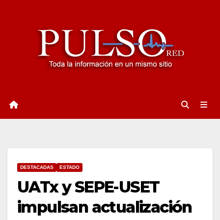
Ir
al
contenido
DESTACADAS
ESTADO
UATx y SEPE-USET
impulsan actualización