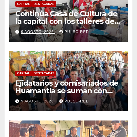
CAPITAL
DESTACADAS
Continúa Casa de Cultura de
la capital con los talleres de
Danzas Polinesias y
9 AGOSTO, 2026
PULSO-RED
Violoncello; las inscripciones
siguen abiertas
CAPITAL
DESTACADAS
Ejidatarios y comisariados de
Huamantla se suman con
Alfonso Sánchez, respaldan
9 AGOSTO, 2026
PULSO-RED
su proyecto de defensa