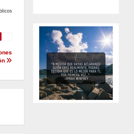
licos
iones
ión