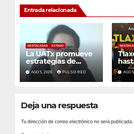
Entrada relacionada
DESTACADAS
ESTADO
DESTACA
La UATx promueve
Tlax
estrategias de
has
enseñanza
anua
AGO 5, 2026
PULSO-RED
AGO 5
centradas en el
de r
contexto de sus
estudiantes
Deja una respuesta
Tu dirección de correo electrónico no será publicada.