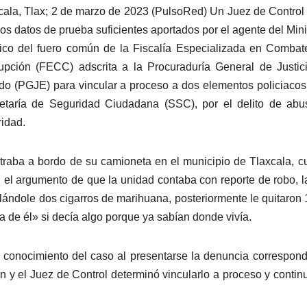
cala, Tlax; 2 de marzo de 2023 (PulsoRed) Un Juez de Control
los datos de prueba suficientes aportados por el agente del Mini
ico del fuero común de la Fiscalía Especializada en Combat
upción (FECC) adscrita a la Procuraduría General de Justic
do (PGJE) para vincular a proceso a dos elementos policiacos
etaría de Seguridad Ciudadana (SSC), por el delito de abu
ridad.
ntraba a bordo de su camioneta en el municipio de Tlaxcala, 
 el argumento de que la unidad contaba con reporte de robo, l
llándole dos cigarros de marihuana, posteriormente le quitaron 
a de él» si decía algo porque ya sabían donde vivía.
 conocimiento del caso al presentarse la denuncia correspond
ión y el Juez de Control determinó vincularlo a proceso y contin