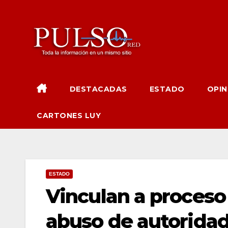
Ir
al
contenido
DESTACADAS
ESTADO
OPIN
CARTONES LUY
ESTADO
Vinculan a proceso 
abuso de autorida