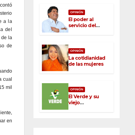
 contó
sterio
OPINIÓN
El poder al
e a la
servicio del
ia del
pueblo: la nueva
ética pública en
 de la
México
so de
OPINIÓN
La cotidianidad
de las mujeres
cuando
a cual
15 mil
OPINIÓN
El Verde y su
viejo
oportunismo
iente,
uar en