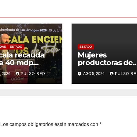
DAS
ESTADO
ESTADO
cala recauda
Mujeres
ta 40 mdp
productoras de
les en gestión
cacao respaldan
, 2026
PULSO-RED
AGO 5, 2026
PULSO-RE
esiduos: PAA
proyecto de
Alfonso Sánche
García rumbo a 
Coordinación
Estatal de More
Los campos obligatorios están marcados con
*