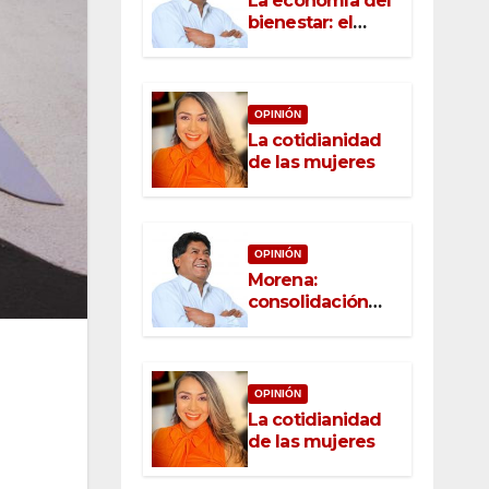
La economía del
bienestar: el
nuevo rostro del
desarrollo
OPINIÓN
La cotidianidad
de las mujeres
OPINIÓN
Morena:
consolidación
con raíz, rumbo
con convicción
OPINIÓN
La cotidianidad
de las mujeres