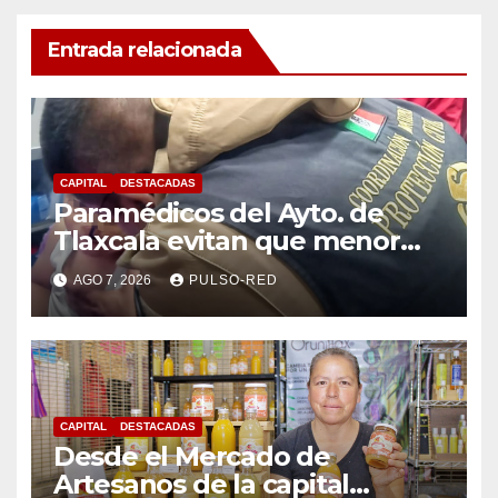
Entrada relacionada
CAPITAL
DESTACADAS
Paramédicos del Ayto. de
Tlaxcala evitan que menor
sufra complicaciones por
AGO 7, 2026
PULSO-RED
hipotermia tras caer en una
cisterna
CAPITAL
DESTACADAS
Desde el Mercado de
Artesanos de la capital