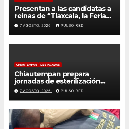
Presentan a las candidatas a
reinas de “Tlaxcala, la Feria
de Ferias 2026: La Flor
7 AGOSTO, 2026
PULSO-RED
Tlaxcalteca”
CHIAUTEMPAN
DESTACADAS
Chiautempan prepara
jornadas de esterilización
para perros y gatos
7 AGOSTO, 2026
PULSO-RED