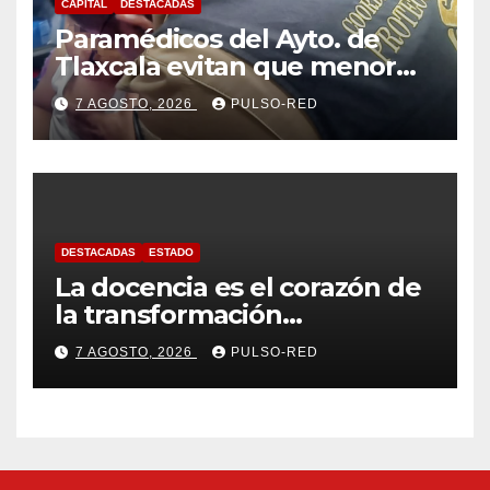
CAPITAL
DESTACADAS
Paramédicos del Ayto. de
Tlaxcala evitan que menor
sufra complicaciones por
7 AGOSTO, 2026
PULSO-RED
hipotermia tras caer en una
cisterna
DESTACADAS
ESTADO
La docencia es el corazón de
la transformación
universitaria: Rector de la
7 AGOSTO, 2026
PULSO-RED
UATx