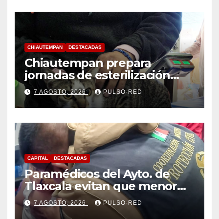
CHIAUTEMPAN
DESTACADAS
Chiautempan prepara
jornadas de esterilización
para perros y gatos
7 AGOSTO, 2026
PULSO-RED
CAPITAL
DESTACADAS
Paramédicos del Ayto. de
Tlaxcala evitan que menor
sufra complicaciones por
7 AGOSTO, 2026
PULSO-RED
hipotermia tras caer en una