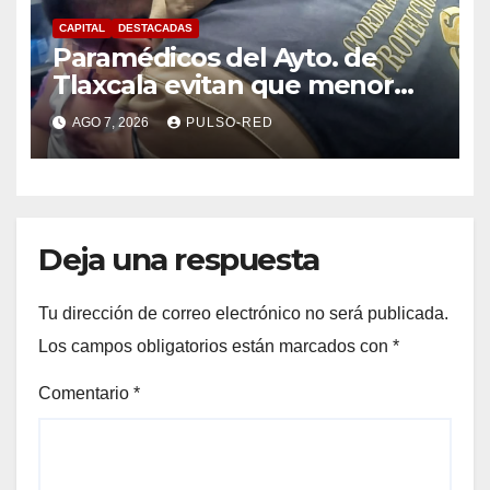
CAPITAL
DESTACADAS
Paramédicos del Ayto. de
Tlaxcala evitan que menor
sufra complicaciones por
AGO 7, 2026
PULSO-RED
hipotermia tras caer en una
cisterna
Deja una respuesta
Tu dirección de correo electrónico no será publicada.
Los campos obligatorios están marcados con
*
Comentario
*