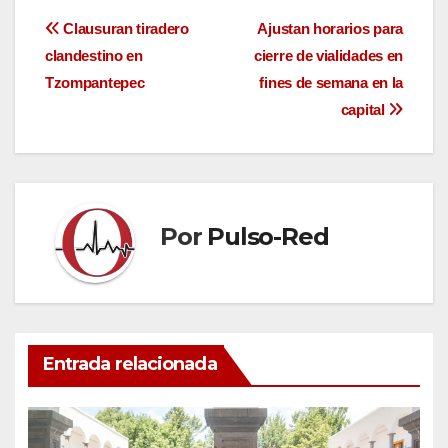
Navegación
Clausuran tiradero
Ajustan horarios para
clandestino en
cierre de vialidades en
de
Tzompantepec
fines de semana en la
entradas
capital
Por
Pulso-Red
Entrada relacionada