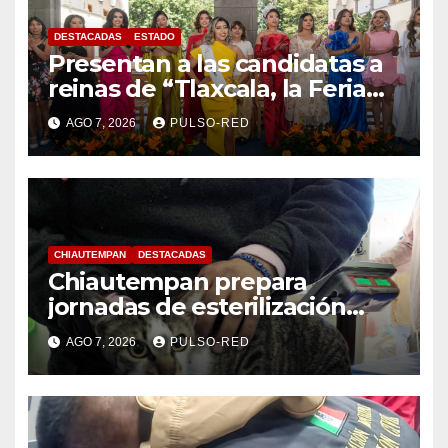
DESTACADAS
ESTADO
Presentan a las candidatas a
reinas de “Tlaxcala, la Feria
de Ferias 2026: La Flor
AGO 7, 2026
PULSO-RED
Tlaxcalteca”
CHIAUTEMPAN
DESTACADAS
Chiautempan prepara
jornadas de esterilización
para perros y gatos
AGO 7, 2026
PULSO-RED