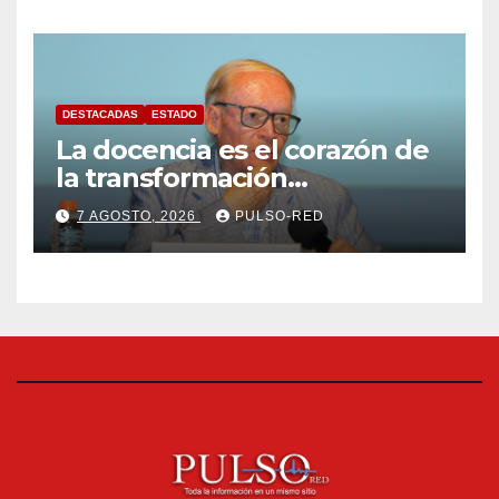
cisterna
DESTACADAS
ESTADO
La docencia es el corazón de
la transformación
universitaria: Rector de la
7 AGOSTO, 2026
PULSO-RED
UATx