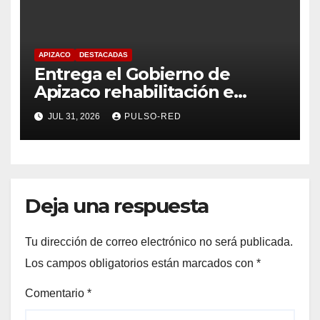
APIZACO
DESTACADAS
​Entrega el Gobierno de
Apizaco rehabilitación e
impermeabilización de casi
JUL 31, 2026
PULSO-RED
mil metros cuadrados en la
Plaza Guadalupe
Deja una respuesta
Tu dirección de correo electrónico no será publicada.
Los campos obligatorios están marcados con
*
Comentario
*