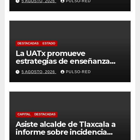
5 AGOSTO, 2026
PULSO-RED
coordinado
DESTACADAS
ESTADO
La UATx promueve
estrategias de enseñanza
centradas en el contexto de
5 AGOSTO, 2026
PULSO-RED
sus estudiantes
CAPITAL
DESTACADAS
Asiste alcalde de Tlaxcala a
informe sobre incidencia
delictiva refrenda trabajo