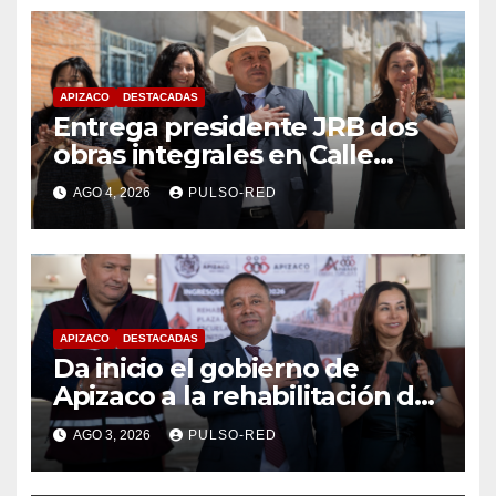
APIZACO
DESTACADAS
Entrega presidente JRB dos
obras integrales en Calle
Revolución, en Cerrito de
AGO 4, 2026
PULSO-RED
Guadalupe
APIZACO
DESTACADAS
Da inicio el gobierno de
Apizaco a la rehabilitación de
plaza cívica y drenaje pluvial
AGO 3, 2026
PULSO-RED
en la Escuela Primaria Benito
Juárez