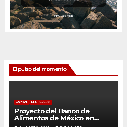
El pulso del momento
CAPITAL
DESTACADAS
Proyecto del Banco de
Alimentos de México en
Tlaxcala avanza con trabajo