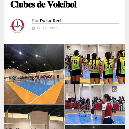
𝐂𝐥𝐮𝐛𝐞𝐬 𝐝𝐞 𝐕𝐨𝐥𝐞𝐢𝐛𝐨𝐥
Por
Pulso-Red
OCT 8, 2022