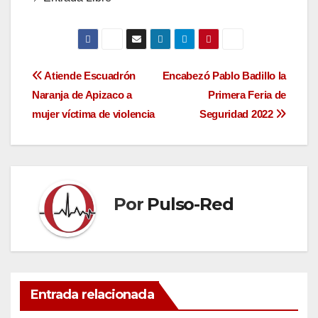
Navegación
Atiende Escuadrón
Encabezó Pablo Badillo la
Naranja de Apizaco a
Primera Feria de
de
mujer víctima de violencia
Seguridad 2022
entradas
Por
Pulso-Red
Entrada relacionada