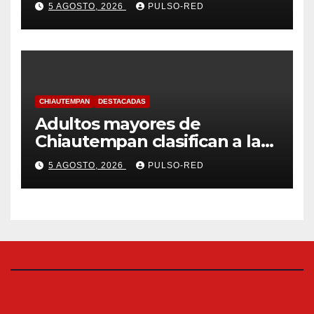
5 AGOSTO, 2026
PULSO-RED
coordinado
CHIAUTEMPAN
DESTACADAS
Adultos mayores de
Chiautempan clasifican a la
etapa federal de las
5 AGOSTO, 2026
PULSO-RED
Olimpiadas de Oro