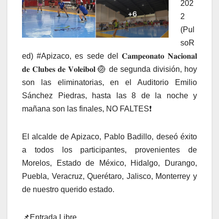
202
2
(Pul
soR
ed) #Apizaco, es sede del 𝐂𝐚𝐦𝐩𝐞𝐨𝐧𝐚𝐭𝐨 𝐍𝐚𝐜𝐢𝐨𝐧𝐚𝐥
𝐝𝐞 𝐂𝐥𝐮𝐛𝐞𝐬 𝐝𝐞 𝐕𝐨𝐥𝐞𝐢𝐛𝐨𝐥 🏐 de segunda división, hoy
son las eliminatorias, en el Auditorio Emilio
Sánchez Piedras, hasta las 8 de la noche y
mañana son las finales, NO FALTES❗️
El alcalde de Apizaco, Pablo Badillo, deseó éxito
a todos los participantes, provenientes de
Morelos, Estado de México, Hidalgo, Durango,
Puebla, Veracruz, Querétaro, Jalisco, Monterrey y
de nuestro querido estado.
📌Entrada Libre