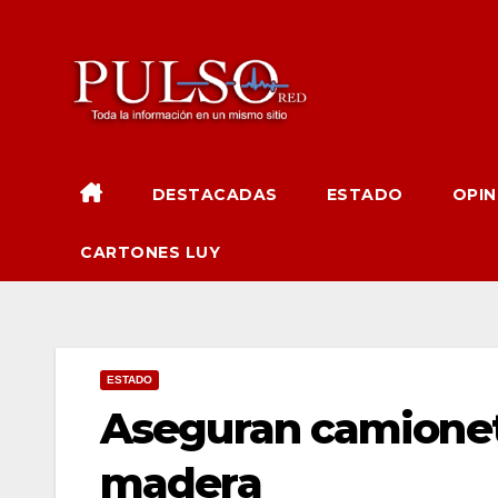
Ir
al
contenido
DESTACADAS
ESTADO
OPIN
CARTONES LUY
ESTADO
Aseguran camionet
madera