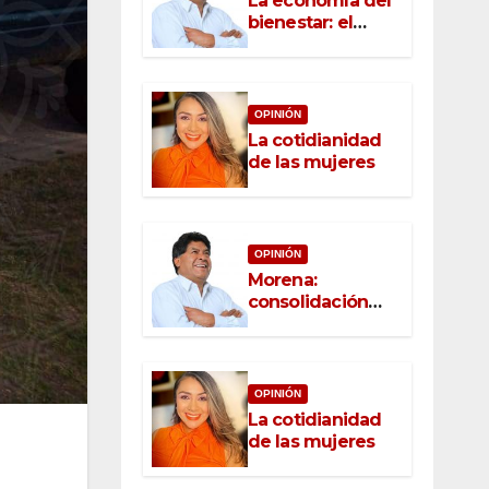
La economía del
bienestar: el
nuevo rostro del
desarrollo
OPINIÓN
La cotidianidad
de las mujeres
OPINIÓN
Morena:
consolidación
con raíz, rumbo
con convicción
OPINIÓN
La cotidianidad
de las mujeres