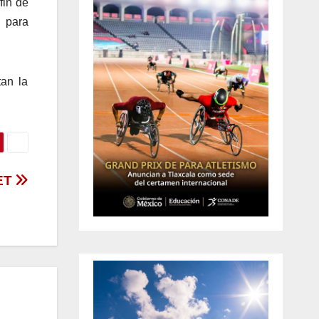
fin de
, para
an la
AET