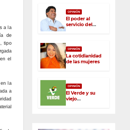
OPINIÓN
El poder al
servicio del
s a la
pueblo: la nueva
ía de
ética pública en
México
 tipo
OPINIÓN
argada
La cotidianidad
en el
de las mujeres
 en la
OPINIÓN
rada a
El Verde y su
viejo
ridad
oportunismo
terial