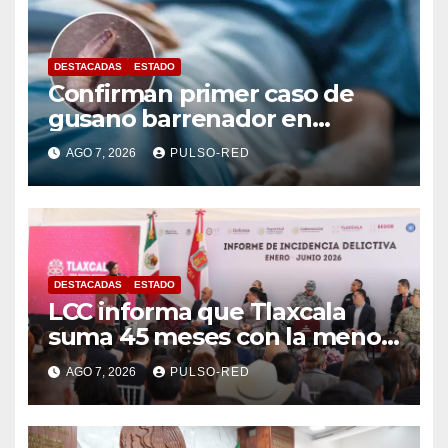
DESTACADAS
ESTADO
Confirman primer caso de
gusano barrenador en
humano en Tlaxcala
AGO 7, 2026
PULSO-RED
DESTACADAS
ESTADO
LCC informa que Tlaxcala
suma 45 meses con la menor
tasa de delitos en el país
AGO 7, 2026
PULSO-RED