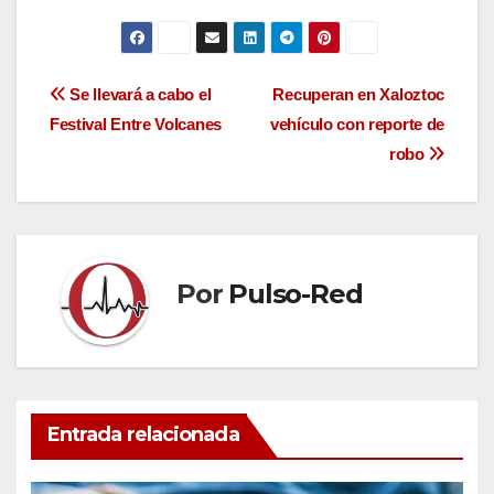
Navegación
Se llevará a cabo el
Recuperan en Xaloztoc
Festival Entre Volcanes
vehículo con reporte de
de
robo
entradas
Por
Pulso-Red
Entrada relacionada