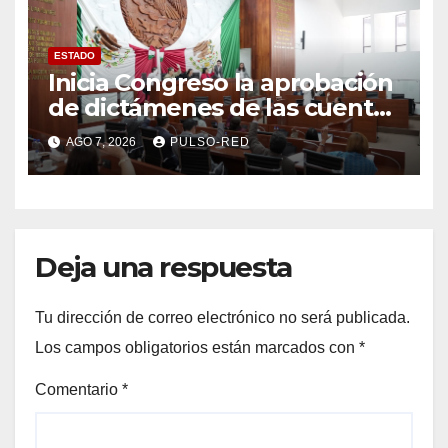
ESTADO
Inicia Congreso la aprobación
de dictámenes de las cuentas
públicas de entes
AGO 7, 2026
PULSO-RED
fiscalizables del ejercicio
fiscal 2025
Deja una respuesta
Tu dirección de correo electrónico no será publicada.
Los campos obligatorios están marcados con
*
Comentario
*