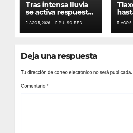
Tras intensa lluvia
Tlax
se activa respuesta
has
inmediata de las
anua
AGO 5, 2026
PULSO-RED
AGO 5,
brigadas
de r
municipales en la
capital
Deja una respuesta
Tu dirección de correo electrónico no será publicada.
Comentario
*