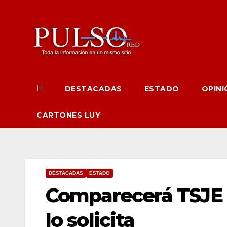
Ir
al
contenido
DESTACADAS
ESTADO
OPINI
CARTONES LUY
DESTACADAS
ESTADO
Comparecerá TSJE a
lo solicita