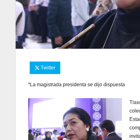
Twitter
*La magistrada presidenta se dijo dispuesta
Tlax
cole
Est
comp
invi