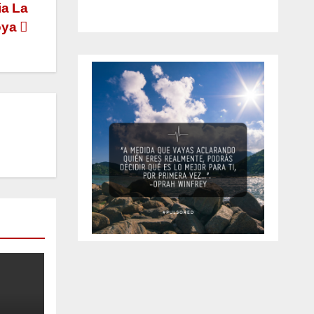
ia La
oya