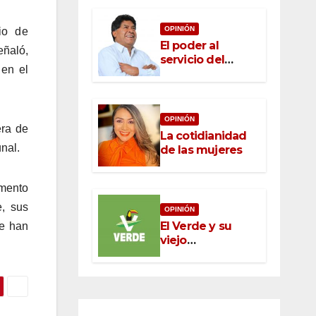
OPINIÓN
io de
El poder al
eñaló,
servicio del
 en el
pueblo: la nueva
ética pública en
México
OPINIÓN
era de
La cotidianidad
unal.
de las mujeres
omento
e, sus
OPINIÓN
El Verde y su
e han
viejo
oportunismo