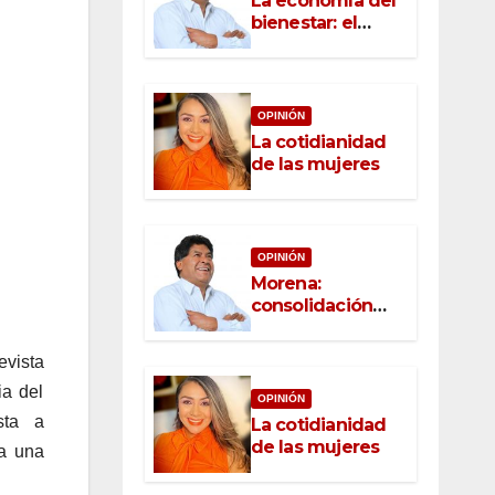
La economía del
bienestar: el
nuevo rostro del
desarrollo
OPINIÓN
La cotidianidad
de las mujeres
OPINIÓN
Morena:
consolidación
con raíz, rumbo
con convicción
vista
ia del
OPINIÓN
sta a
La cotidianidad
de las mujeres
ra una