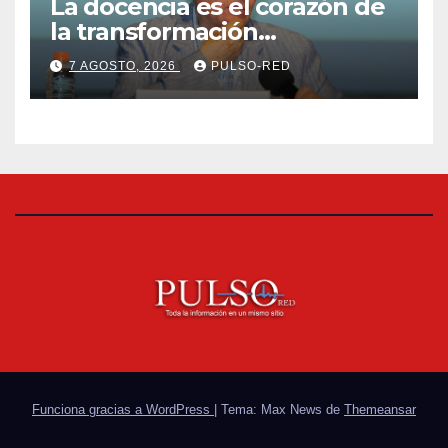
La docencia es el corazón de
la transformación
universitaria: Rector de la
7 AGOSTO, 2026
PULSO-RED
UATx
Funciona gracias a WordPress
|
Tema: Max News de
Themeansar