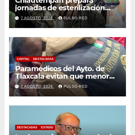
Chiautempan prepara
jornadas de esterilización
para perros y gatos
7 AGOSTO, 2026
PULSO-RED
CAPITAL
DESTACADAS
Paramédicos del Ayto. de
Tlaxcala evitan que menor
sufra complicaciones por
7 AGOSTO, 2026
PULSO-RED
hipotermia tras caer en una
cisterna
DESTACADAS
ESTADO