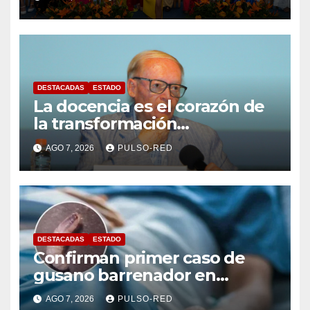
Tlaxcalteca”
DESTACADAS
ESTADO
La docencia es el corazón de
la transformación
universitaria: Rector de la
AGO 7, 2026
PULSO-RED
UATx
DESTACADAS
ESTADO
Confirman primer caso de
gusano barrenador en
humano en Tlaxcala
AGO 7, 2026
PULSO-RED