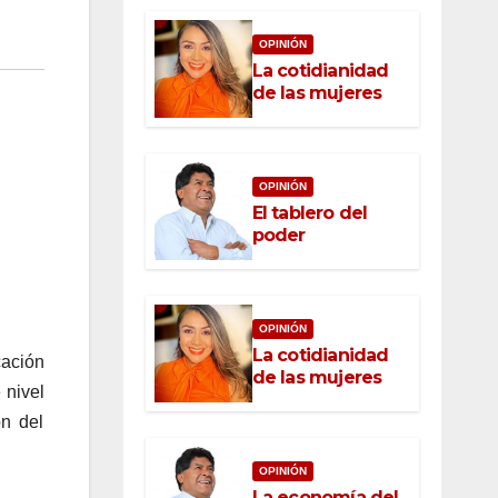
OPINIÓN
La cotidianidad
de las mujeres
OPINIÓN
El tablero del
poder
OPINIÓN
La cotidianidad
cación
de las mujeres
 nivel
ón del
OPINIÓN
La economía del