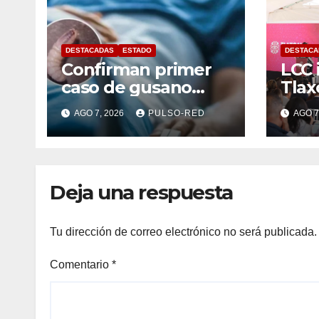
DESTACADAS
ESTADO
DESTACA
Confirman primer
LCC 
caso de gusano
Tlax
barrenador en
mese
AGO 7, 2026
PULSO-RED
AGO 7
humano en
tasa
Tlaxcala
país
Deja una respuesta
Tu dirección de correo electrónico no será publicada.
Comentario
*