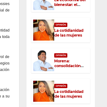
ossies
bienestar: el
nuevo rostro del
ial de
desarrollo
OPINIÓN
La cotidianidad
ntidad
de las mujeres
a toda
OPINIÓN
rol de
Morena:
legios
consolidación
ación
con raíz, rumbo
con convicción
OPINIÓN
lación
La cotidianidad
de las mujeres
n a su