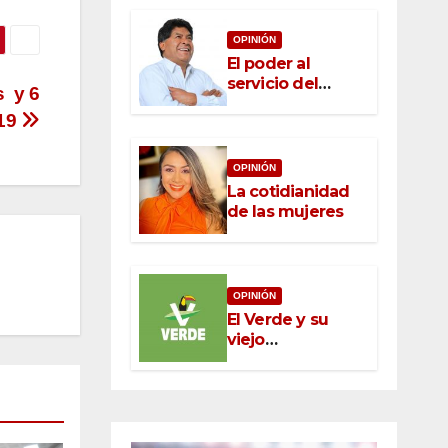
OPINIÓN
El poder al
servicio del
s y 6
pueblo: la nueva
-19
ética pública en
México
OPINIÓN
La cotidianidad
de las mujeres
OPINIÓN
El Verde y su
viejo
oportunismo