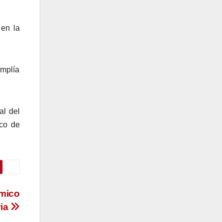
 en la
amplía
al del
rco de
émico
ria