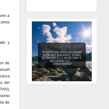
pues a
icanos
cado y
tes de
Manuel
lianza
ra del
(PAN),
miento
ila de