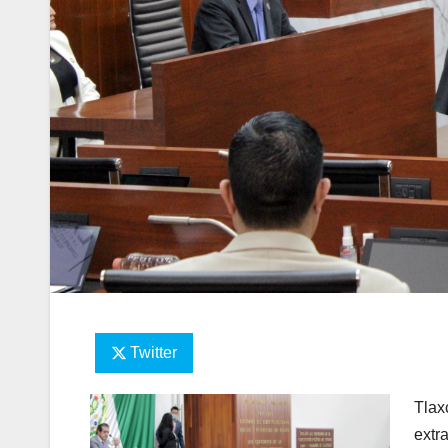
Twitter
Tla
extr