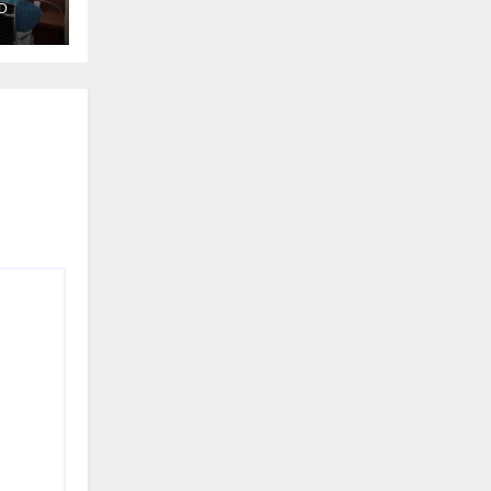
D
s de
es
al