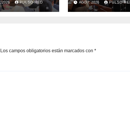
, 2026
PULSO-RED
AGO 7, 2026
PULSO-RE
 de delitos en el
cuentas pública
entes fiscalizabl
del ejercicio fisc
2025
Los campos obligatorios están marcados con
*