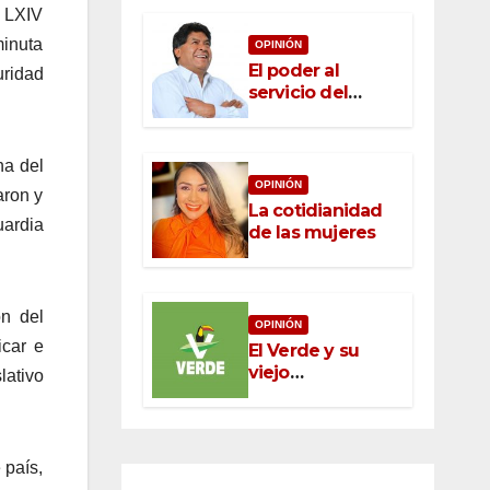
a LXIV
minuta
OPINIÓN
El poder al
uridad
servicio del
pueblo: la nueva
ética pública en
México
na del
OPINIÓN
aron y
La cotidianidad
uardia
de las mujeres
ón del
OPINIÓN
icar e
El Verde y su
viejo
lativo
oportunismo
 país,