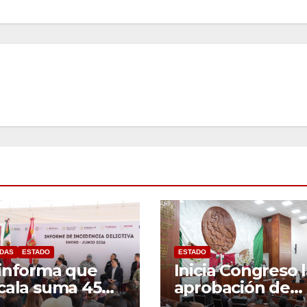
DAS
ESTADO
ESTADO
informa que
Inicia Congreso 
cala suma 45
aprobación de
s con la menor
dictámenes de l