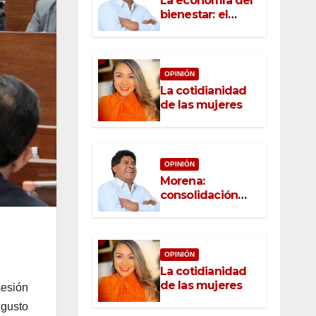
La economía del
bienestar: el
nuevo rostro del
desarrollo
OPINIÓN
La cotidianidad
de las mujeres
OPINIÓN
Morena:
consolidación
con raíz, rumbo
con convicción
OPINIÓN
La cotidianidad
de las mujeres
esión
gusto