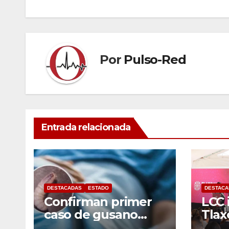
entradas
Por
Pulso-Red
Entrada relacionada
DESTACADAS
ESTADO
DESTACA
Confirman primer
LCC 
caso de gusano
Tlax
barrenador en
mese