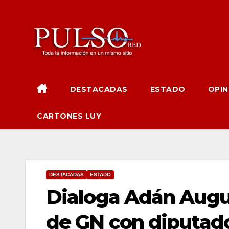
Ir
al
contenido
DESTACADAS
ESTADO
OPIN
CARTONES LUY
DESTACADAS
ESTADO
Dialoga Adán Augu
de GN con diputado