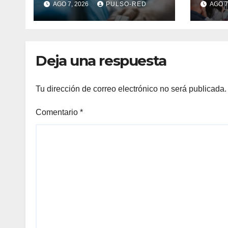
AGO 7, 2026
PULSO-RED
AGO 7
humano en
tasa
Tlaxcala
país
Deja una respuesta
Tu dirección de correo electrónico no será publicada.
Comentario
*