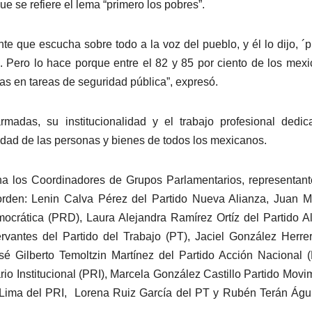
 que se refiere el lema “primero los pobres”.
e que escucha sobre todo a la voz del pueblo, y él lo dijo, ´
r´. Pero lo hace porque entre el 82 y 85 por ciento de los mex
as en tareas de seguridad pública”, expresó.
armadas, su institucionalidad y el trabajo profesional dedi
idad de las personas y bienes de todos los mexicanos.
buna los Coordinadores de Grupos Parlamentarios, representan
e orden: Lenin Calva Pérez del Partido Nueva Alianza, Juan 
ocrática (PRD), Laura Alejandra Ramírez Ortíz del Partido A
antes del Partido del Trabajo (PT), Jaciel González Herre
é Gilberto Temoltzin Martínez del Partido Acción Nacional 
io Institucional (PRI), Marcela González Castillo Partido Movi
Lima del PRI, Lorena Ruiz García del PT y Rubén Terán Águ