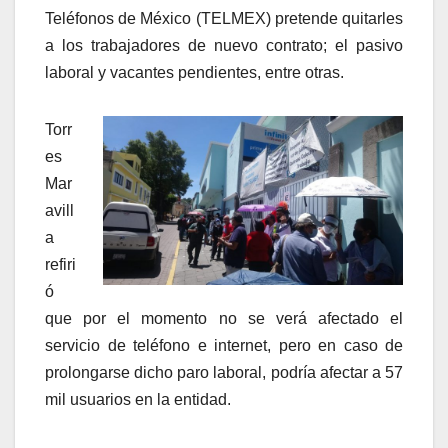
Teléfonos de México (TELMEX) pretende quitarles
a los trabajadores de nuevo contrato; el pasivo
laboral y vacantes pendientes, entre otras.
Torr
es
Mar
avill
a
refiri
ó
que por el momento no se verá afectado el
servicio de teléfono e internet, pero en caso de
prolongarse dicho paro laboral, podría afectar a 57
mil usuarios en la entidad.