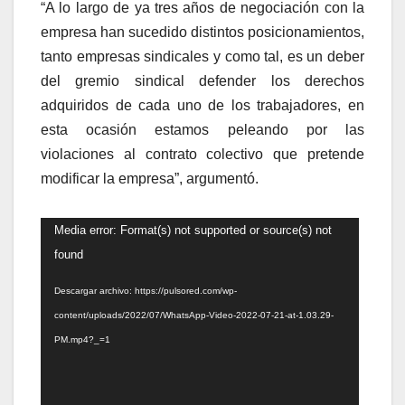
“A lo largo de ya tres años de negociación con la
empresa han sucedido distintos posicionamientos,
tanto empresas sindicales y como tal, es un deber
del gremio sindical defender los derechos
adquiridos de cada uno de los trabajadores, en
esta ocasión estamos peleando por las
violaciones al contrato colectivo que pretende
modificar la empresa”, argumentó.
Reproductor
Media error: Format(s) not supported or source(s) not
de
found
vídeo
Descargar archivo: https://pulsored.com/wp-
content/uploads/2022/07/WhatsApp-Video-2022-07-21-at-1.03.29-
PM.mp4?_=1