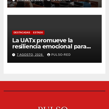
fiscalizables del ejercicio
fiscal 2025
DESTACADAS
ESTADO
La UATx promueve la
resiliencia emocional para
fortalecer salud y bienestar
7 AGOSTO, 2026
PULSO-RED
de estudiantes y docentes