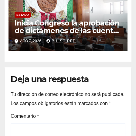
ESTADO
Inicia Congreso la aprobación
de dictámenes de las cuentas
públicas de entes
AGO 7, 2026
PULSO-RED
fiscalizables del ejercicio
fiscal 2025
Deja una respuesta
Tu dirección de correo electrónico no será publicada.
Los campos obligatorios están marcados con
*
Comentario
*