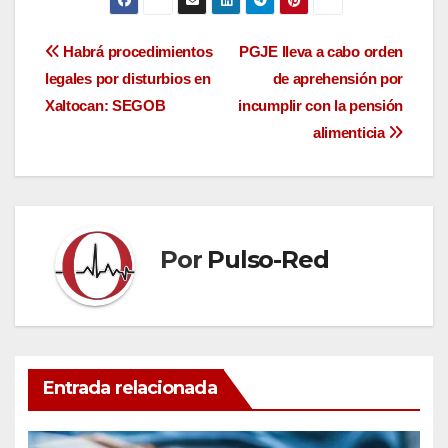
Navegación
Habrá procedimientos
PGJE lleva a cabo orden
legales por disturbios en
de aprehensión por
de
Xaltocan: SEGOB
incumplir con la pensión
entradas
alimenticia
Por
Pulso-Red
Entrada relacionada