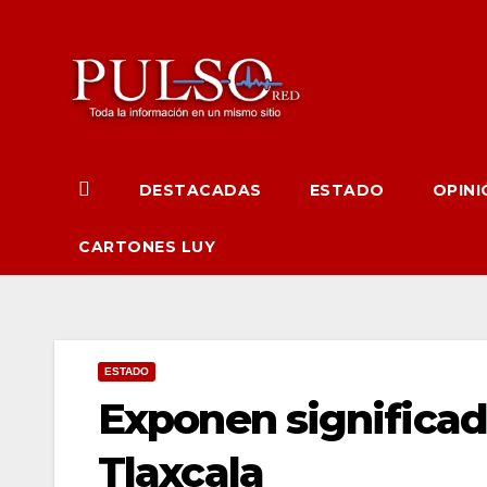
Ir
al
contenido
DESTACADAS
ESTADO
OPINI
CARTONES LUY
ESTADO
Exponen significad
Tlaxcala