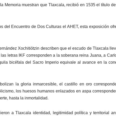
 Memoria muestran que Tlaxcala, recibió en 1535 el título de
 del Encuentro de Dos Culturas el AHET, esta exposición ofr
Hernández Xochitiótzin describen que el escudo de Tlaxcala lle
as letras IKF corresponden a la soberana reina Juana, a Carl
guila bicéfala del Sacro Imperio equivale al avance en la con
lizan la gloria inmarcesible, el castillo en oro correspond
olicismo, los huesos humanos enlazados en aspa corresponde
rte, hasta la inmortalidad.
n a Tlaxcala identidad, legitimidad política y territorial an