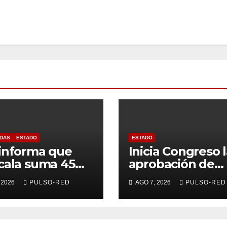
DAS
ESTADO
ESTADO
informa que
Inicia Congreso 
cala suma 45
aprobación de
s con la menor
dictámenes de l
 2026
PULSO-RED
AGO 7, 2026
PULSO-RED
 de delitos en el
cuentas pública
entes fiscalizabl
del ejercicio fisc