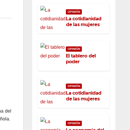
OPINIÓN
La cotidianidad
de las mujeres
OPINIÓN
El tablero del
poder
OPINIÓN
La cotidianidad
de las mujeres
na del
ñola.
OPINIÓN