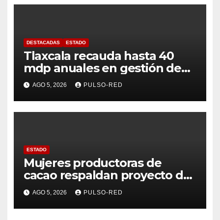
DESTACADAS
ESTADO
Tlaxcala recauda hasta 40
mdp anuales en gestión de
residuos: PAA
AGO 5, 2026
PULSO-RED
ESTADO
Mujeres productoras de
cacao respaldan proyecto de
Alfonso Sánchez García
AGO 5, 2026
PULSO-RED
rumbo a la Coordinación
Estatal de Morena