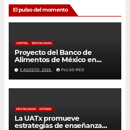
El pulso del momento
CAPITAL
DESTACADAS
Proyecto del Banco de
Alimentos de México en
Tlaxcala avanza con trabajo
5 AGOSTO, 2026
PULSO-RED
coordinado
DESTACADAS
ESTADO
La UATx promueve
estrategias de enseñanza