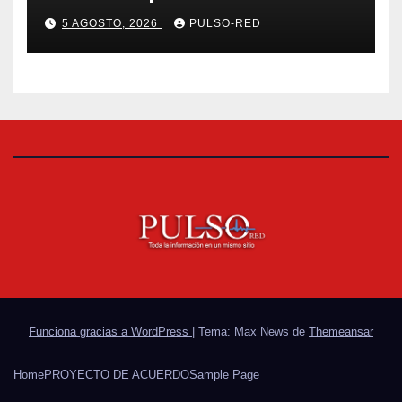
etapa federal de las
5 AGOSTO, 2026
PULSO-RED
Olimpiadas de Oro
Funciona gracias a WordPress
|
Tema: Max News de
Themeansar
Home
PROYECTO DE ACUERDO
Sample Page