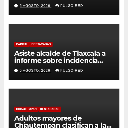
centradas en el contexto de
5 AGOSTO, 2026
PULSO-RED
sus estudiantes
CAPITAL
DESTACADAS
Asiste alcalde de Tlaxcala a
informe sobre incidencia
delictiva refrenda trabajo
5 AGOSTO, 2026
PULSO-RED
coordinado
CHIAUTEMPAN
DESTACADAS
Adultos mayores de
Chiautempan clasifican a la