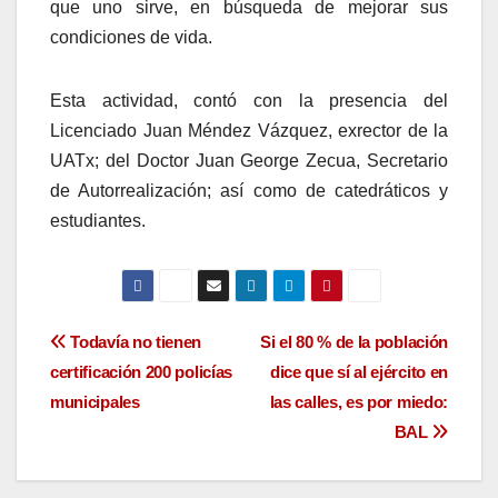
que uno sirve, en búsqueda de mejorar sus
condiciones de vida.
Esta actividad, contó con la presencia del
Licenciado Juan Méndez Vázquez, exrector de la
UATx; del Doctor Juan George Zecua, Secretario
de Autorrealización; así como de catedráticos y
estudiantes.
Navegación
Todavía no tienen
Si el 80 % de la población
certificación 200 policías
dice que sí al ejército en
de
municipales
las calles, es por miedo:
entradas
BAL