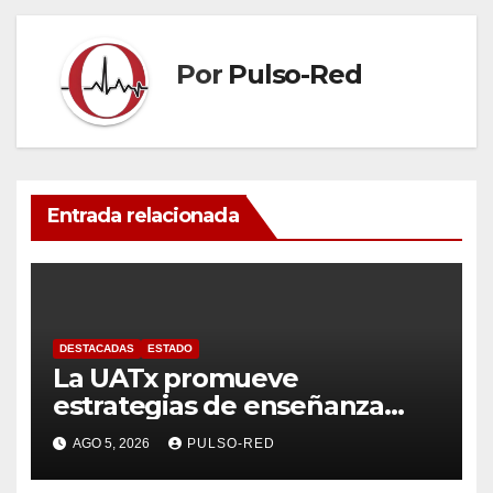
Por
Pulso-Red
Entrada relacionada
DESTACADAS
ESTADO
La UATx promueve
estrategias de enseñanza
centradas en el contexto de
AGO 5, 2026
PULSO-RED
sus estudiantes