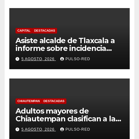
CAPITAL
DESTACADAS
Asiste alcalde de Tlaxcala a
informe sobre incidencia
delictiva refrenda trabajo
5 AGOSTO, 2026
PULSO-RED
coordinado
CHIAUTEMPAN
DESTACADAS
Adultos mayores de
Chiautempan clasifican a la
etapa federal de las
5 AGOSTO, 2026
PULSO-RED
Olimpiadas de Oro