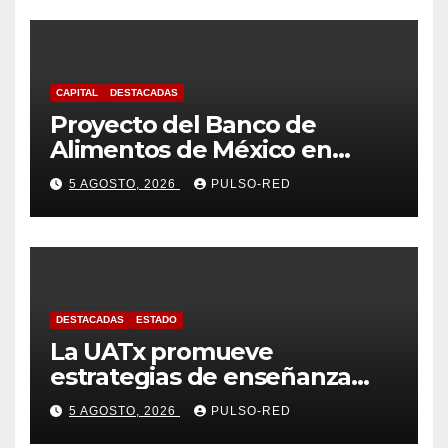
CAPITAL
DESTACADAS
Proyecto del Banco de
Alimentos de México en
Tlaxcala avanza con trabajo
5 AGOSTO, 2026
PULSO-RED
coordinado
DESTACADAS
ESTADO
La UATx promueve
estrategias de enseñanza
centradas en el contexto de
5 AGOSTO, 2026
PULSO-RED
sus estudiantes