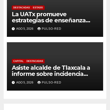
DESTACADAS
ESTADO
La UATx promueve
estrategias de enseñanza
centradas en el contexto de
AGO 5, 2026
PULSO-RED
sus estudiantes
CAPITAL
DESTACADAS
Asiste alcalde de Tlaxcala a
informe sobre incidencia
delictiva refrenda trabajo
AGO 5, 2026
PULSO-RED
coordinado