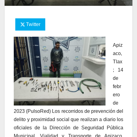
Twitter
Apiz
aco,
Tlax
; 14
de
febr
ero
de
2023 (PulsoRed) Los recorridos de prevención del
delito y proximidad social que realizan a diario los
oficiales de la Dirección de Seguridad Pública
Municipal, Vialidad y Transporte de Apizaco,