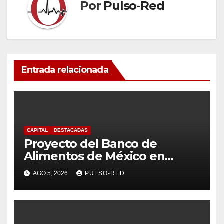
Por
Pulso-Red
Entrada relacionada
CAPITAL
DESTACADAS
Proyecto del Banco de
Alimentos de México en
Tlaxcala avanza con trabajo
AGO 5, 2026
PULSO-RED
coordinado