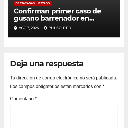
DESTACADAS
ESTADO
Confirman primer caso de
gusano barrenador en
humano en Tlaxcala
AGO 7, 2026
PULSO-RED
Deja una respuesta
Tu dirección de correo electrónico no será publicada.
Los campos obligatorios están marcados con
*
Comentario
*