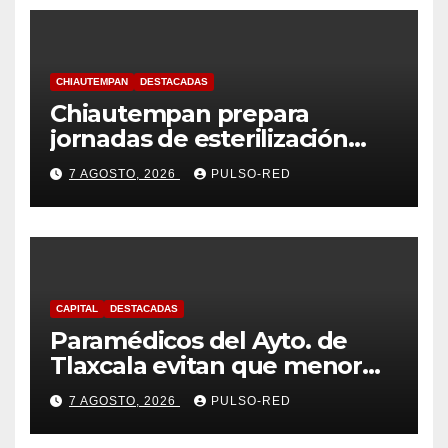
CHIAUTEMPAN
DESTACADAS
Chiautempan prepara
jornadas de esterilización
para perros y gatos
7 AGOSTO, 2026
PULSO-RED
CAPITAL
DESTACADAS
Paramédicos del Ayto. de
Tlaxcala evitan que menor
sufra complicaciones por
7 AGOSTO, 2026
PULSO-RED
hipotermia tras caer en una
cisterna