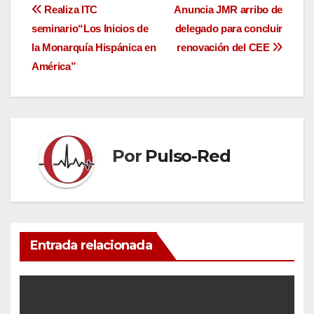
Navegación
Realiza ITC
Anuncia JMR arribo de
seminario“Los Inicios de
delegado para concluir
de
la Monarquía Hispánica en
renovación del CEE
entradas
América”
Por
Pulso-Red
Entrada relacionada