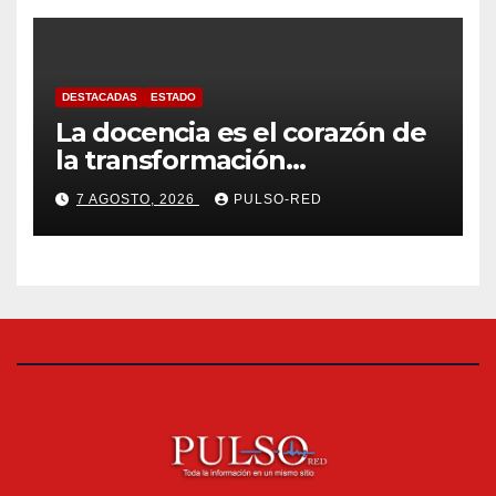
DESTACADAS
ESTADO
La docencia es el corazón de
la transformación
universitaria: Rector de la
7 AGOSTO, 2026
PULSO-RED
UATx