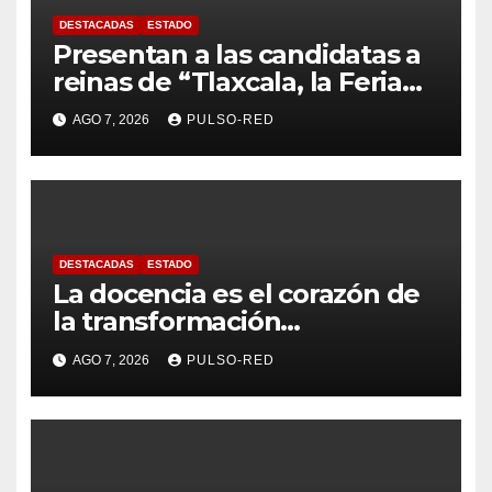
DESTACADAS
ESTADO
Presentan a las candidatas a
reinas de “Tlaxcala, la Feria
de Ferias 2026: La Flor
AGO 7, 2026
PULSO-RED
Tlaxcalteca”
DESTACADAS
ESTADO
La docencia es el corazón de
la transformación
universitaria: Rector de la
AGO 7, 2026
PULSO-RED
UATx