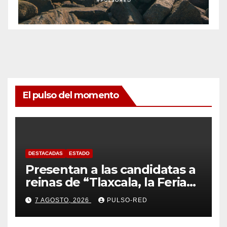
El pulso del momento
DESTACADAS
ESTADO
Presentan a las candidatas a
reinas de “Tlaxcala, la Feria
de Ferias 2026: La Flor
7 AGOSTO, 2026
PULSO-RED
Tlaxcalteca”