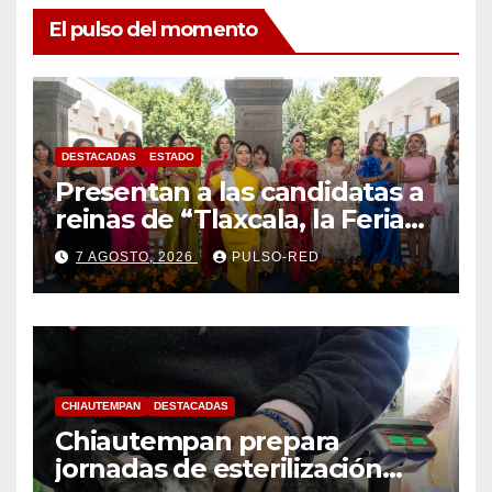
El pulso del momento
DESTACADAS
ESTADO
Presentan a las candidatas a
reinas de “Tlaxcala, la Feria
de Ferias 2026: La Flor
7 AGOSTO, 2026
PULSO-RED
Tlaxcalteca”
CHIAUTEMPAN
DESTACADAS
Chiautempan prepara
jornadas de esterilización