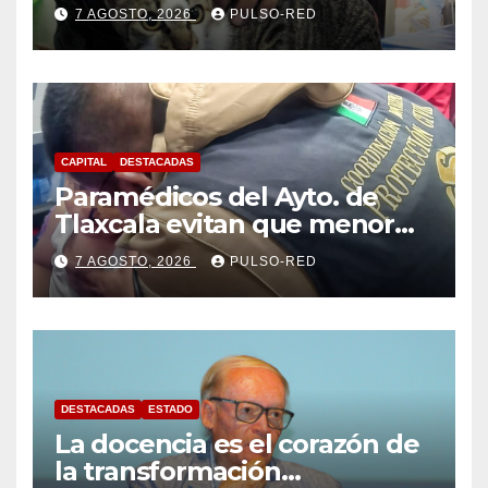
para perros y gatos
7 AGOSTO, 2026
PULSO-RED
CAPITAL
DESTACADAS
Paramédicos del Ayto. de
Tlaxcala evitan que menor
sufra complicaciones por
7 AGOSTO, 2026
PULSO-RED
hipotermia tras caer en una
cisterna
DESTACADAS
ESTADO
La docencia es el corazón de
la transformación