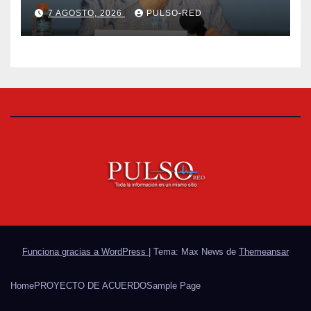
universitaria: Rector de la
7 AGOSTO, 2026
PULSO-RED
UATx
Funciona gracias a WordPress
|
Tema: Max News de
Themeansar
Home
PROYECTO DE ACUERDO
Sample Page