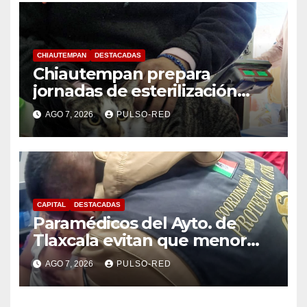
CHIAUTEMPAN
DESTACADAS
Chiautempan prepara
jornadas de esterilización
para perros y gatos
AGO 7, 2026
PULSO-RED
CAPITAL
DESTACADAS
Paramédicos del Ayto. de
Tlaxcala evitan que menor
sufra complicaciones por
AGO 7, 2026
PULSO-RED
hipotermia tras caer en una
cisterna