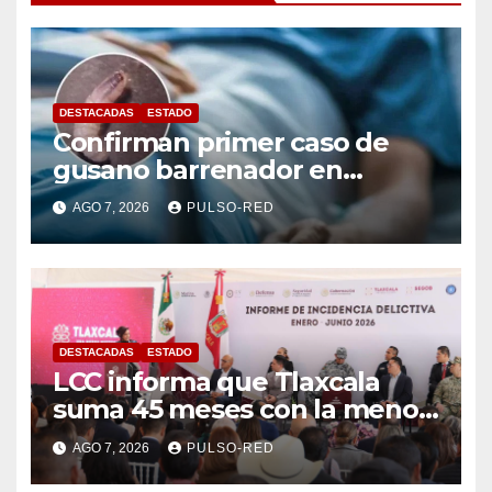
DESTACADAS
ESTADO
Confirman primer caso de
gusano barrenador en
humano en Tlaxcala
AGO 7, 2026
PULSO-RED
DESTACADAS
ESTADO
LCC informa que Tlaxcala
suma 45 meses con la menor
tasa de delitos en el país
AGO 7, 2026
PULSO-RED