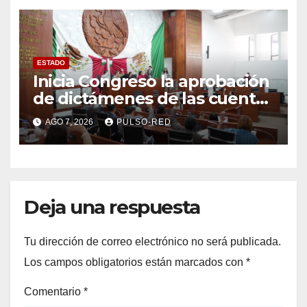
ESTADO
Inicia Congreso la aprobación
de dictámenes de las cuentas
públicas de entes
AGO 7, 2026
PULSO-RED
fiscalizables del ejercicio
fiscal 2025
Deja una respuesta
Tu dirección de correo electrónico no será publicada.
Los campos obligatorios están marcados con
*
Comentario
*