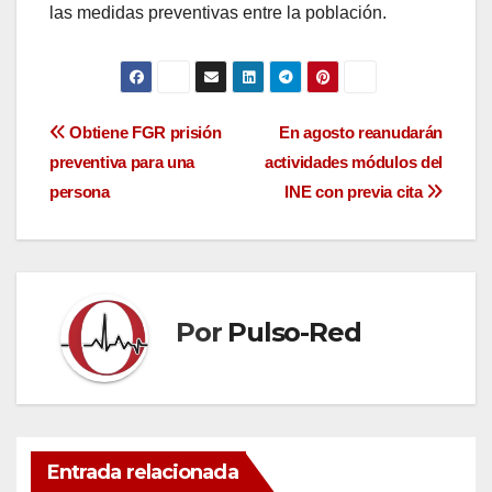
las medidas preventivas entre la población.
Navegación
Obtiene FGR prisión
En agosto reanudarán
preventiva para una
actividades módulos del
de
persona
INE con previa cita
entradas
Por
Pulso-Red
Entrada relacionada